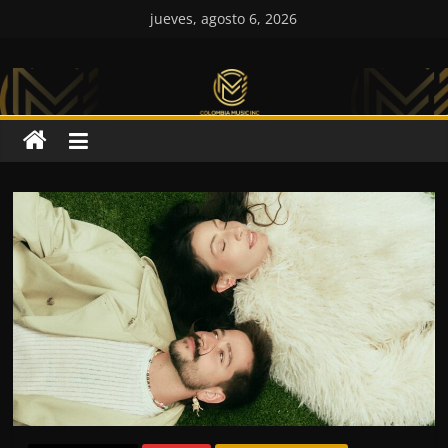
Saltar
jueves, agosto 6, 2026
al
Colombia
contenido
Music
Inc
Colombia
Music
Inc