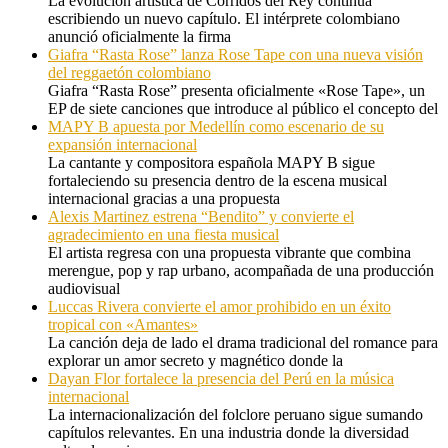
La evolución artística de Corridos del Rey continúa
escribiendo un nuevo capítulo. El intérprete colombiano
anunció oficialmente la firma
Giafra “Rasta Rose” lanza Rose Tape con una nueva visión
del reggaetón colombiano
Giafra “Rasta Rose” presenta oficialmente «Rose Tape», un
EP de siete canciones que introduce al público el concepto del
MAPY B apuesta por Medellín como escenario de su
expansión internacional
La cantante y compositora española MAPY B sigue
fortaleciendo su presencia dentro de la escena musical
internacional gracias a una propuesta
Alexis Martinez estrena “Bendito” y convierte el
agradecimiento en una fiesta musical
El artista regresa con una propuesta vibrante que combina
merengue, pop y rap urbano, acompañada de una producción
audiovisual
Luccas Rivera convierte el amor prohibido en un éxito
tropical con «Amantes»
La canción deja de lado el drama tradicional del romance para
explorar un amor secreto y magnético donde la
Dayan Flor fortalece la presencia del Perú en la música
internacional
La internacionalización del folclore peruano sigue sumando
capítulos relevantes. En una industria donde la diversidad