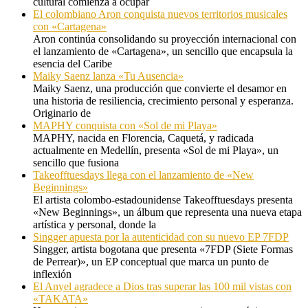
cultural comienza a ocupar
El colombiano Aron conquista nuevos territorios musicales
con «Cartagena»
Aron continúa consolidando su proyección internacional con
el lanzamiento de «Cartagena», un sencillo que encapsula la
esencia del Caribe
Maiky Saenz lanza «Tu Ausencia»
Maiky Saenz, una producción que convierte el desamor en
una historia de resiliencia, crecimiento personal y esperanza.
Originario de
MAPHY conquista con «Sol de mi Playa»
MAPHY, nacida en Florencia, Caquetá, y radicada
actualmente en Medellín, presenta «Sol de mi Playa», un
sencillo que fusiona
Takeofftuesdays llega con el lanzamiento de «New
Beginnings»
El artista colombo-estadounidense Takeofftuesdays presenta
«New Beginnings», un álbum que representa una nueva etapa
artística y personal, donde la
Singger apuesta por la autenticidad con su nuevo EP 7FDP
Singger, artista bogotana que presenta «7FDP (Siete Formas
de Perrear)», un EP conceptual que marca un punto de
inflexión
El Anyel agradece a Dios tras superar las 100 mil vistas con
«TAKATA»