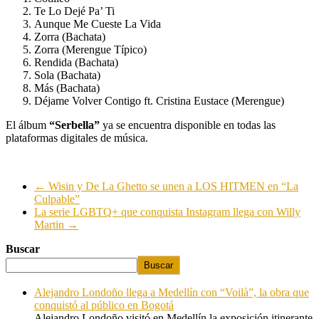
Te Lo Dejé Pa’ Ti
Aunque Me Cueste La Vida
Zorra (Bachata)
Zorra (Merengue Típico)
Rendida (Bachata)
Sola (Bachata)
Más (Bachata)
Déjame Volver Contigo ft. Cristina Eustace (Merengue)
El álbum
“Serbella”
ya se encuentra disponible en todas las
plataformas digitales de música.
←
Wisin y De La Ghetto se unen a LOS HITMEN en “La
Culpable”
La serie LGBTQ+ que conquista Instagram llega con Willy
Martin
→
Buscar
Buscar
Alejandro Londoño llega a Medellín con “Voilà”, la obra que
conquistó al público en Bogotá
Alejandro Londoño visitó en Medellín la exposición itinerante