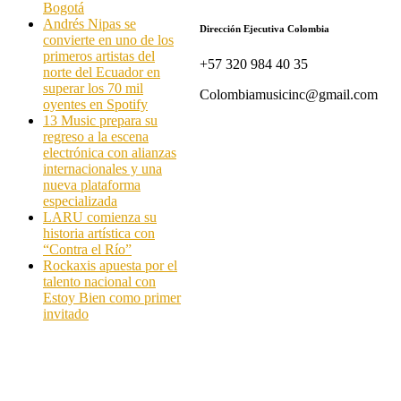
Bogotá
Andrés Nipas se
Dirección Ejecutiva Colombia
convierte en uno de los
primeros artistas del
+57 320 984 40 35
norte del Ecuador en
superar los 70 mil
Colombiamusicinc@gmail.com
oyentes en Spotify
13 Music prepara su
regreso a la escena
electrónica con alianzas
internacionales y una
nueva plataforma
especializada
LARU comienza su
historia artística con
“Contra el Río”
Rockaxis apuesta por el
talento nacional con
Estoy Bien como primer
invitado