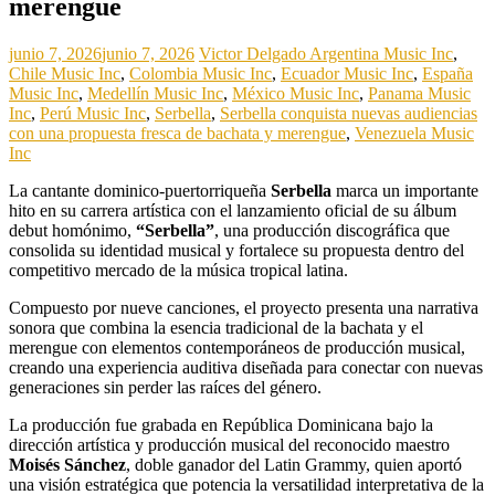
merengue
junio 7, 2026
junio 7, 2026
Victor Delgado
Argentina Music Inc
,
Chile Music Inc
,
Colombia Music Inc
,
Ecuador Music Inc
,
España
Music Inc
,
Medellín Music Inc
,
México Music Inc
,
Panama Music
Inc
,
Perú Music Inc
,
Serbella
,
Serbella conquista nuevas audiencias
con una propuesta fresca de bachata y merengue
,
Venezuela Music
Inc
La cantante dominico-puertorriqueña
Serbella
marca un importante
hito en su carrera artística con el lanzamiento oficial de su álbum
debut homónimo,
“Serbella”
, una producción discográfica que
consolida su identidad musical y fortalece su propuesta dentro del
competitivo mercado de la música tropical latina.
Compuesto por nueve canciones, el proyecto presenta una narrativa
sonora que combina la esencia tradicional de la bachata y el
merengue con elementos contemporáneos de producción musical,
creando una experiencia auditiva diseñada para conectar con nuevas
generaciones sin perder las raíces del género.
La producción fue grabada en República Dominicana bajo la
dirección artística y producción musical del reconocido maestro
Moisés Sánchez
, doble ganador del Latin Grammy, quien aportó
una visión estratégica que potencia la versatilidad interpretativa de la