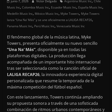
,
junio 7, 2026
Victor Delgado
Argentina Music Inc
Chile
,
,
,
,
Music Inc
Colombia Music Inc
Ecuador Music Inc
España Music Inc
,
,
,
Medellín Music Inc
México Music Inc
Myke Towers
Myke Towers
,
lanza “Una Na’ Más” y se une oficialmente a LALIGA RECAP26
,
,
Panama Music Inc
Perú Music Inc
Venezuela Music Inc
El fenómeno global de la música latina, Myke
Towers, presenta oficialmente su nuevo sencillo
“Una Na’ Más”
, disponible ya en todas las
plataformas digitales. La producción llega
acompañada de un importante hito internacional
tras ser seleccionada como la canción oficial de
LALIGA RECAP26
, la innovadora experiencia digital
personalizada que resume la temporada de la
máxima competición del fútbol español.
Con este lanzamiento, Towers continúa ampliando
su propuesta sonora a través de una sofisticada
combinación de ritmos urbanos contemporáneos y