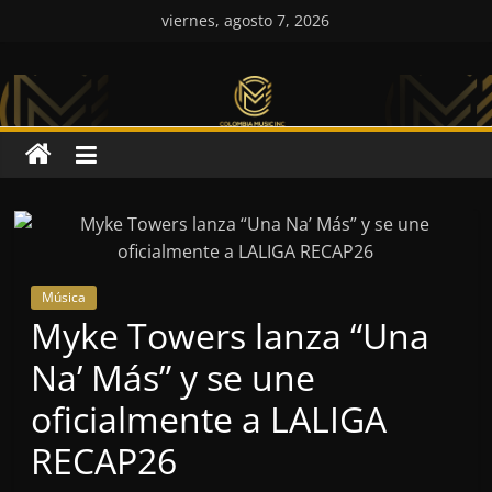
Saltar
viernes, agosto 7, 2026
al
Colombia
contenido
Music
Inc
Colombia
Music
Inc
Música
Myke Towers lanza “Una
Na’ Más” y se une
oficialmente a LALIGA
RECAP26