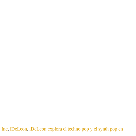
 Inc
,
iDeLeon
,
iDeLeon explora el techno pop y el synth pop en