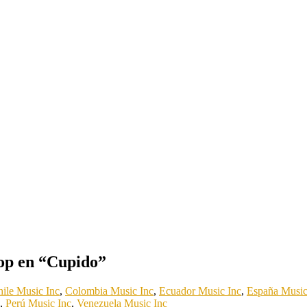
pop en “Cupido”
ile Music Inc
,
Colombia Music Inc
,
Ecuador Music Inc
,
España Music
,
Perú Music Inc
,
Venezuela Music Inc