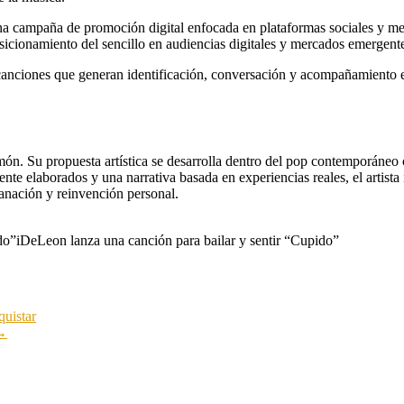
na campaña de promoción digital enfocada en plataformas sociales y me
osicionamiento del sencillo en audiencias digitales y mercados emergente
nciones que generan identificación, conversación y acompañamiento e
. Su propuesta artística se desarrolla dentro del pop contemporáneo c
nte elaborados y una narrativa basada en experiencias reales, el artista
anación y reinvención personal.
do”
iDeLeon lanza una canción para bailar y sentir “Cupido”
uistar
→