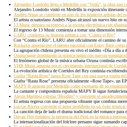
Alejandro Londoño llega a Medellín con “Voilà”, la obra que c
Alejandro Londoño visitó en Medellín la exposición itinerante
Andrés Nipas se convierte en uno de los primeros artistas del n
El artista ecuatoriano Andrés Nipas alcanzó un nuevo hito en s
13 Music prepara su regreso a la escena electrónica con alianza
El regreso de 13 Music comienza a tomar una dimensión internac
LARU comienza su historia artística con “Contra el Río”
Con “Contra el Río”, LARU abre oficialmente el camino de su 
Rockaxis apuesta por el talento nacional con Estoy Bien como 
La agrupación chilena presenta en vivo el inédito «Día a día a
Ozuna sigue dominando la música latina con nuevas nominaci
El fenómeno global de la música urbana Ozuna continúa escribie
VHR Music apuesta por el crecimiento internacional de Corrid
La evolución artística de Corridos del Rey continúa escribiendo
Giafra “Rasta Rose” lanza Rose Tape con una nueva visión de
Giafra “Rasta Rose” presenta oficialmente «Rose Tape», un EP d
MAPY B apuesta por Medellín como escenario de su expansión
La cantante y compositora española MAPY B sigue fortaleciendo
Alexis Martinez estrena “Bendito” y convierte el agradecimient
El artista regresa con una propuesta vibrante que combina me
Luccas Rivera convierte el amor prohibido en un éxito tropica
La canción deja de lado el drama tradicional del romance para 
Dayan Flor fortalece la presencia del Perú en la música internac
La internacionalización del folclore peruano sigue sumando capí
El colombiano Aron conquista nuevos territorios musicales co