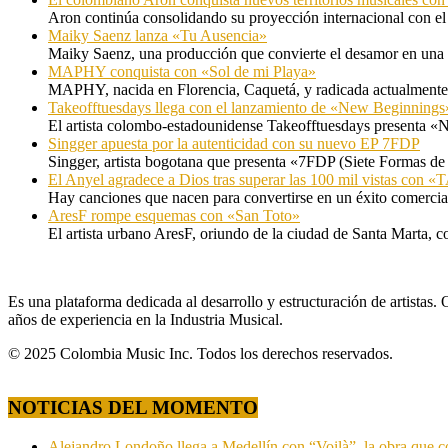
Aron continúa consolidando su proyección internacional con el
Maiky Saenz lanza «Tu Ausencia»
Maiky Saenz, una producción que convierte el desamor en una hi
MAPHY conquista con «Sol de mi Playa»
MAPHY, nacida en Florencia, Caquetá, y radicada actualmente e
Takeofftuesdays llega con el lanzamiento de «New Beginnings
El artista colombo-estadounidense Takeofftuesdays presenta «N
Singger apuesta por la autenticidad con su nuevo EP 7FDP
Singger, artista bogotana que presenta «7FDP (Siete Formas de
El Anyel agradece a Dios tras superar las 100 mil vistas con
Hay canciones que nacen para convertirse en un éxito comercia
AresF rompe esquemas con «San Toto»
El artista urbano AresF, oriundo de la ciudad de Santa Marta, c
Es una plataforma dedicada al desarrollo y estructuración de artista
años de experiencia en la Industria Musical.
© 2025 Colombia Music Inc. Todos los derechos reservados.
NOTICIAS DEL MOMENTO
Alejandro Londoño llega a Medellín con “Voilà”, la obra que c