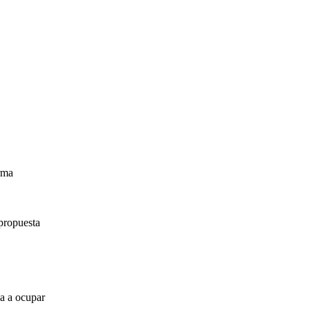
irma
propuesta
za a ocupar