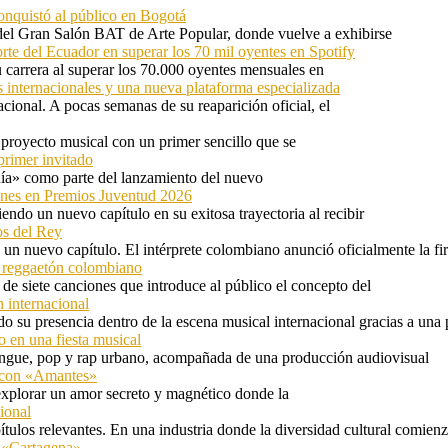
onquistó al público en Bogotá
 del Gran Salón BAT de Arte Popular, donde vuelve a exhibirse
orte del Ecuador en superar los 70 mil oyentes en Spotify
u carrera al superar los 70.000 oyentes mensuales en
s internacionales y una nueva plataforma especializada
ional. A pocas semanas de su reaparición oficial, el
proyecto musical con un primer sencillo que se
primer invitado
 día» como parte del lanzamiento del nuevo
ones en Premios Juventud 2026
ndo un nuevo capítulo en su exitosa trayectoria al recibir
os del Rey
 un nuevo capítulo. El intérprete colombiano anunció oficialmente la f
l reggaetón colombiano
e siete canciones que introduce al público el concepto del
 internacional
 su presencia dentro de la escena musical internacional gracias a una 
o en una fiesta musical
rengue, pop y rap urbano, acompañada de una producción audiovisual
l con «Amantes»
explorar un amor secreto y magnético donde la
ional
tulos relevantes. En una industria donde la diversidad cultural comien
n «Cartagena»