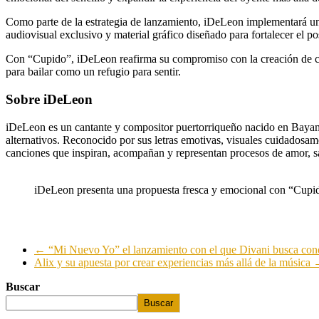
Como parte de la estrategia de lanzamiento, iDeLeon implementará u
audiovisual exclusivo y material gráfico diseñado para fortalecer el p
Con “Cupido”, iDeLeon reafirma su compromiso con la creación de ca
para bailar como un refugio para sentir.
Sobre iDeLeon
iDeLeon es un cantante y compositor puertorriqueño nacido en Bayamón
alternativos. Reconocido por sus letras emotivas, visuales cuidadosame
canciones que inspiran, acompañan y representan procesos de amor, s
iDeLeon presenta una propuesta fresca y emocional con “Cupi
←
“Mi Nuevo Yo” el lanzamiento con el que Divani busca conq
Alix y su apuesta por crear experiencias más allá de la música
Buscar
Buscar