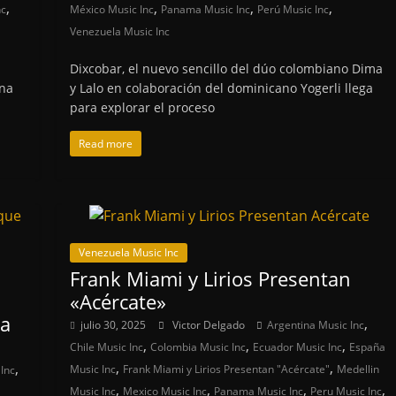
,
,
,
,
nc
México Music Inc
Panama Music Inc
Perú Music Inc
Venezuela Music Inc
Dixcobar, el nuevo sencillo del dúo colombiano Dima
ena
y Lalo en colaboración del dominicano Yogerli llega
para explorar el proceso
Read more
Venezuela Music Inc
Frank Miami y Lirios Presentan
«Acércate»
va
,
julio 30, 2025
Victor Delgado
Argentina Music Inc
,
,
,
Chile Music Inc
Colombia Music Inc
Ecuador Music Inc
España
,
,
,
Music Inc
Frank Miami y Lirios Presentan "Acércate"
Medellin
Inc
,
,
,
,
Music Inc
Mexico Music Inc
Panama Music Inc
Peru Music Inc