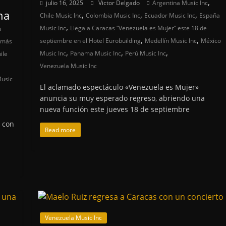
,
julio 16, 2025
Victor Delgado
Argentina Music Inc
na
,
,
,
Chile Music Inc
Colombia Music Inc
Ecuador Music Inc
España
,
Music Inc
Llega a Caracas “Venezuela es Mujer” este 18 de
a
,
,
septiembre en el Hotel Eurobuilding
Medellín Music Inc
México
s más
,
,
,
Music Inc
Panama Music Inc
Perú Music Inc
ile
Venezuela Music Inc
usic
El aclamado espectáculo «Venezuela es Mujer»
anuncia su muy esperado regreso, abriendo una
nueva función este jueves 18 de septiembre
n con
Read more
Venezuela Music Inc