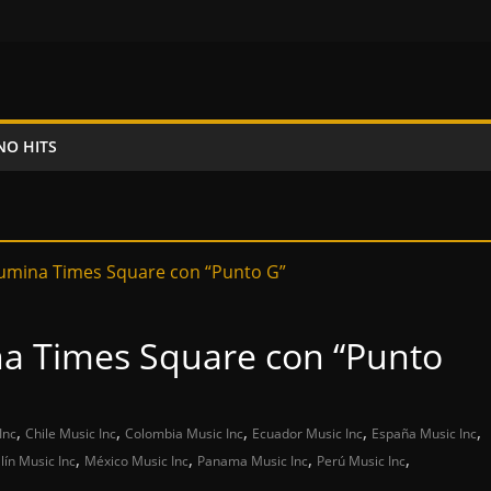
NO HITS
na Times Square con “Punto
,
,
,
,
,
Inc
Chile Music Inc
Colombia Music Inc
Ecuador Music Inc
España Music Inc
,
,
,
,
lín Music Inc
México Music Inc
Panama Music Inc
Perú Music Inc