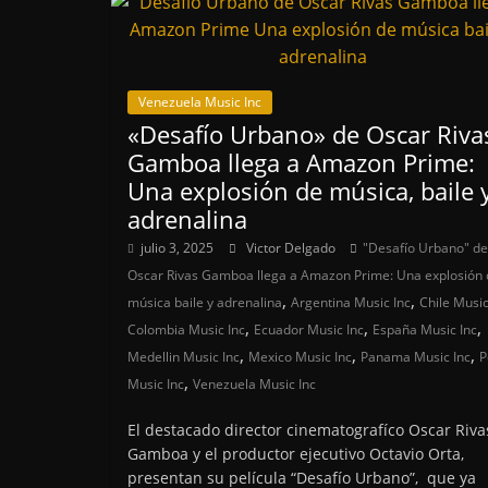
Venezuela Music Inc
«Desafío Urbano» de Oscar Riva
Gamboa llega a Amazon Prime:
Una explosión de música, baile 
adrenalina
julio 3, 2025
Victor Delgado
"Desafío Urbano" de
Oscar Rivas Gamboa llega a Amazon Prime: Una explosión 
,
,
música baile y adrenalina
Argentina Music Inc
Chile Music
,
,
,
Colombia Music Inc
Ecuador Music Inc
España Music Inc
,
,
,
Medellin Music Inc
Mexico Music Inc
Panama Music Inc
P
,
Music Inc
Venezuela Music Inc
El destacado director cinematografíco Oscar Riva
Gamboa y el productor ejecutivo Octavio Orta,
presentan su película “Desafío Urbano”, que ya