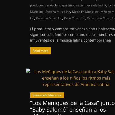
,
productor venezolano que impulsa la nueva ola latina
Ecu
,
,
,
Music Inc
España Music Inc
Medellín Music Inc
México M
,
,
,
Inc
Panama Music Inc
Perú Music Inc
Venezuela Music In
El productor y compositor venezolano Danicrazy
sigue consolidándose como uno de los nombres
influyentes de la música latina contemporánea
Read more
Venezuela Music Inc
“Los Meñiques de la Casa” junto
“Baby Salomé” enseñan a los