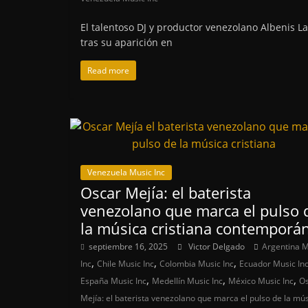
El talentoso DJ y productor venezolano Albenis 
tras su aparición en
Read more
Venezuela Music Inc
Oscar Mejía: el baterista
venezolano que marca el pulso 
la música cristiana contemporá
septiembre 16, 2025
Victor Delgado
Argentina M
,
,
,
Inc
Chile Music Inc
Colombia Music Inc
Ecuador Music In
,
,
,
España Music Inc
Medellín Music Inc
México Music Inc
O
Mejía: el baterista venezolano que marca el pulso de la mú