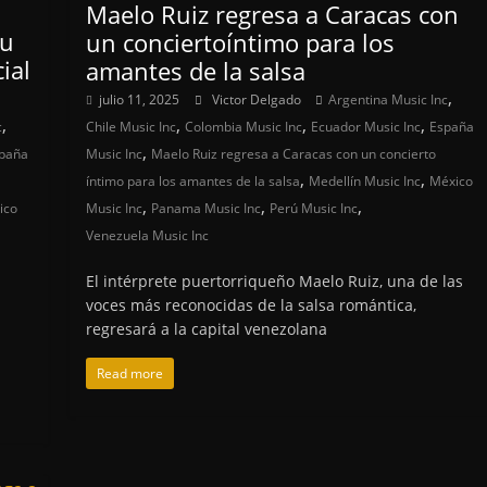
Maelo Ruiz regresa a Caracas con
su
un conciertoíntimo para los
ial
amantes de la salsa
,
julio 11, 2025
Victor Delgado
Argentina Music Inc
,
,
,
,
c
Chile Music Inc
Colombia Music Inc
Ecuador Music Inc
España
,
paña
Music Inc
Maelo Ruiz regresa a Caracas con un concierto
,
,
íntimo para los amantes de la salsa
Medellín Music Inc
México
,
,
,
ico
Music Inc
Panama Music Inc
Perú Music Inc
Venezuela Music Inc
El intérprete puertorriqueño Maelo Ruiz, una de las
voces más reconocidas de la salsa romántica,
regresará a la capital venezolana
Read more