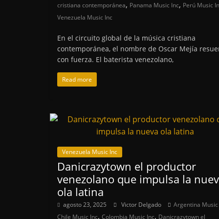
,
,
cristiana contemporánea
Panama Music Inc
Perú Music I
Venezuela Music Inc
En el circuito global de la música cristiana
contemporánea, el nombre de Oscar Mejía resu
con fuerza. El baterista venezolano,
Read more
Venezuela Music Inc
Danicrazytown el productor
venezolano que impulsa la nue
ola latina
agosto 23, 2025
Victor Delgado
Argentina Music 
,
,
Chile Music Inc
Colombia Music Inc
Danicrazytown el