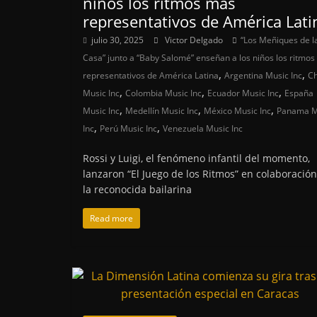
niños los ritmos más
representativos de América Lati
julio 30, 2025
Victor Delgado
“Los Meñiques de l
Casa” junto a “Baby Salomé” enseñan a los niños los ritmo
,
,
representativos de América Latina
Argentina Music Inc
Ch
,
,
,
Music Inc
Colombia Music Inc
Ecuador Music Inc
España
,
,
,
Music Inc
Medellín Music Inc
México Music Inc
Panama M
,
,
Inc
Perú Music Inc
Venezuela Music Inc
Rossi y Luigi, el fenómeno infantil del momento,
lanzaron “El Juego de los Ritmos” en colaboració
la reconocida bailarina
Read more