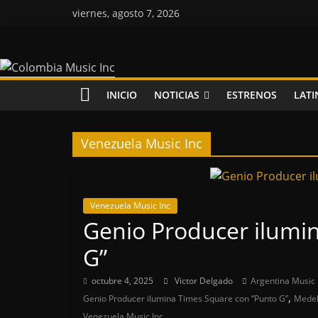
Saltar
viernes, agosto 7, 2026
al
contenido
Colombia
Music
INICIO
NOTICIAS
ESTRENOS
LATI
Inc
Venezuela Music Inc
Colombia
Music
Inc
Venezuela Music Inc
Genio Producer ilumi
G”
octubre 4, 2025
Victor Delgado
Argentina Music 
,
Genio Producer ilumina Times Square con “Punto G”
Medel
Venezuela Music Inc