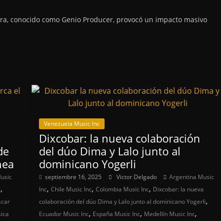
Lara, conocido como Genio Producer, provocó un impacto masivo
Venezuela Music Inc
Dixcobar: la nueva colaboración
de
del dúo Dima y Lalo junto al
nea
dominicano Yogerli
usic
septiembre 16, 2025
Victor Delgado
Argentina Music
,
,
,
,
c
Inc
Chile Music Inc
Colombia Music Inc
Dixcobar: la nueva
,
scar
colaboración del dúo Dima y Lalo junto al dominicano Yogerli
,
,
,
sica
Ecuador Music Inc
España Music Inc
Medellín Music Inc