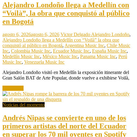
Alejandro Londoño llega a Medellín con
“Voilà”, la obra que conquistó al público
en Bogotá
agosto 6, 2026
agosto 6, 2026
Victor Delgado
Alejandro Londoño
,
Alejandro Londoño llega a Medellín con “Voilà” la obra que
conquistó al público en Bogotá
,
Argentina Music Inc
,
Chile Music
Inc
,
Colombia Music Inc
,
Ecuador Music Inc
,
España Music Inc
,
Medellín Music Inc
,
México Music Inc
,
Panama Music Inc
,
Perú
Music Inc
,
Venezuela Music Inc
Alejandro Londoño visitó en Medellín la exposición itinerante del
Gran Salón BAT de Arte Popular, donde vuelve a exhibirse Voilà,
Read more
Noticias del momento
Andrés Nipas se convierte en uno de los
primeros artistas del norte del Ecuador
en superar los 70 mil oyentes en Spotify