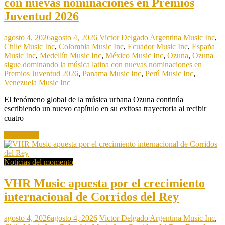
con nuevas nominaciones en Premios
Juventud 2026
agosto 4, 2026
agosto 4, 2026
Victor Delgado
Argentina Music Inc
,
Chile Music Inc
,
Colombia Music Inc
,
Ecuador Music Inc
,
España
Music Inc
,
Medellín Music Inc
,
México Music Inc
,
Ozuna
,
Ozuna
sigue dominando la música latina con nuevas nominaciones en
Premios Juventud 2026
,
Panama Music Inc
,
Perú Music Inc
,
Venezuela Music Inc
El fenómeno global de la música urbana Ozuna continúa
escribiendo un nuevo capítulo en su exitosa trayectoria al recibir
cuatro
Read more
Noticias del momento
VHR Music apuesta por el crecimiento
internacional de Corridos del Rey
agosto 4, 2026
agosto 4, 2026
Victor Delgado
Argentina Music Inc
,