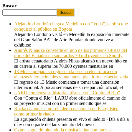
Buscar
Buscar
Alejandro Londoño llega a Medellín con “Voilà”, la obra que
conquistó al público en Bogotá
Alejandro Londoño visitó en Medellín la exposición itinerante
del Gran Salón BAT de Arte Popular, donde vuelve a
exhibirse
Andrés Nipas se convierte en uno de los primeros artistas del
norte del Ecuador en superar los 70 mil oyentes en Spotify
El artista ecuatoriano Andrés Nipas alcanzó un nuevo hito en
su carrera al superar los 70.000 oyentes mensuales en
13 Music prepara su regreso a la escena electrónica con
alianzas internacionales y una nueva plataforma especializada
El regreso de 13 Music comienza a tomar una dimensión
internacional. A pocas semanas de su reaparición oficial, el
LARU comienza su historia artística con “Contra el Río”
Con “Contra el Río”, LARU abre oficialmente el camino de
su proyecto musical con un primer sencillo que se
Rockaxis apuesta por el talento nacional con Estoy Bien
como primer invitado
La agrupación chilena presenta en vivo el inédito «Día a día a
día» como parte del lanzamiento del nuevo
Ozuna sigue dominando la música latina con nuevas