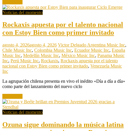
Read more
Noticias del momento
Rockaxis apuesta por el talento nacional
con Estoy Bien como primer invitado
agosto 4, 2026
agosto 4, 2026
Victor Delgado
Argentina Music Inc
,
Chile Music Inc
,
Colombia Music Inc
,
Ecuador Music Inc
,
España
Music Inc
,
Medellín Music Inc
,
México Music Inc
,
Panama Music
Inc
,
Perú Music Inc
,
Rockaxis
,
Rockaxis apuesta por el talento
nacional con Estoy Bien como primer invitado
,
Venezuela Music
Inc
La agrupación chilena presenta en vivo el inédito «Día a día a día»
como parte del lanzamiento del nuevo ciclo
Read more
Noticias del momento
Ozuna sigue dominando la música latina