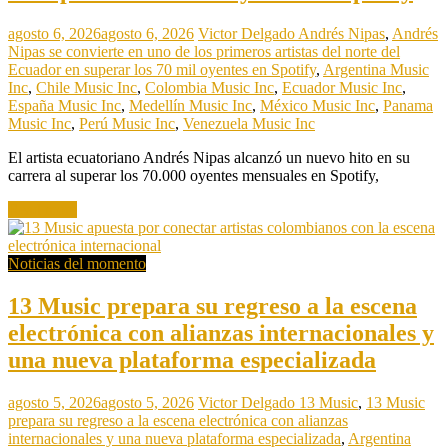
agosto 6, 2026
agosto 6, 2026
Victor Delgado
Andrés Nipas
,
Andrés
Nipas se convierte en uno de los primeros artistas del norte del
Ecuador en superar los 70 mil oyentes en Spotify
,
Argentina Music
Inc
,
Chile Music Inc
,
Colombia Music Inc
,
Ecuador Music Inc
,
España Music Inc
,
Medellín Music Inc
,
México Music Inc
,
Panama
Music Inc
,
Perú Music Inc
,
Venezuela Music Inc
El artista ecuatoriano Andrés Nipas alcanzó un nuevo hito en su
carrera al superar los 70.000 oyentes mensuales en Spotify,
Read more
Noticias del momento
13 Music prepara su regreso a la escena
electrónica con alianzas internacionales y
una nueva plataforma especializada
agosto 5, 2026
agosto 5, 2026
Victor Delgado
13 Music
,
13 Music
prepara su regreso a la escena electrónica con alianzas
internacionales y una nueva plataforma especializada
,
Argentina