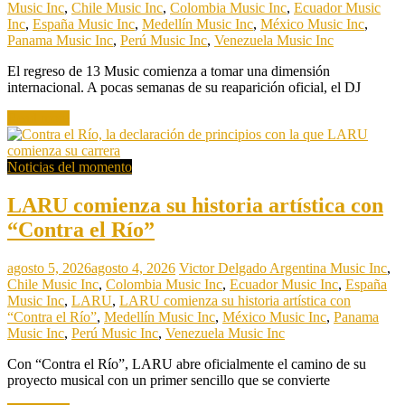
Music Inc
,
Chile Music Inc
,
Colombia Music Inc
,
Ecuador Music
Inc
,
España Music Inc
,
Medellín Music Inc
,
México Music Inc
,
Panama Music Inc
,
Perú Music Inc
,
Venezuela Music Inc
El regreso de 13 Music comienza a tomar una dimensión
internacional. A pocas semanas de su reaparición oficial, el DJ
Read more
Noticias del momento
LARU comienza su historia artística con
“Contra el Río”
agosto 5, 2026
agosto 4, 2026
Victor Delgado
Argentina Music Inc
,
Chile Music Inc
,
Colombia Music Inc
,
Ecuador Music Inc
,
España
Music Inc
,
LARU
,
LARU comienza su historia artística con
“Contra el Río”
,
Medellín Music Inc
,
México Music Inc
,
Panama
Music Inc
,
Perú Music Inc
,
Venezuela Music Inc
Con “Contra el Río”, LARU abre oficialmente el camino de su
proyecto musical con un primer sencillo que se convierte