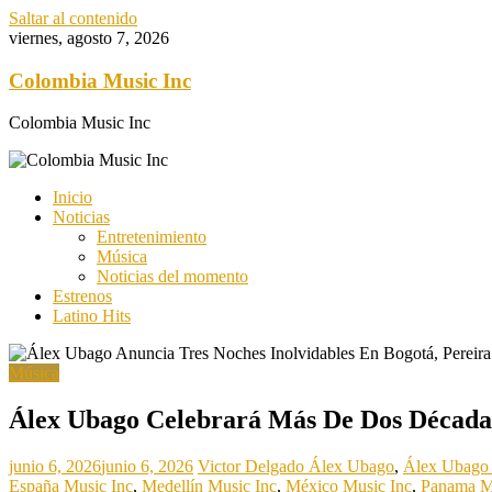
Saltar al contenido
viernes, agosto 7, 2026
Colombia Music Inc
Colombia Music Inc
Inicio
Noticias
Entretenimiento
Música
Noticias del momento
Estrenos
Latino Hits
Música
Álex Ubago Celebrará Más De Dos Década
junio 6, 2026
junio 6, 2026
Victor Delgado
Álex Ubago
,
Álex Ubago 
España Music Inc
,
Medellín Music Inc
,
México Music Inc
,
Panama M