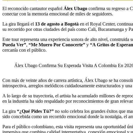
El reconocido cantautor español
Álex Ubago
confirma su regreso a 
conectar con la memoria emocional de miles de seguidores.
La gira llegará el
13 de agosto a Bogotá
en el Royal Center, continua
su recorrido por otras ciudades del país como Cali, Bucaramanga y Pas
Este tour representa una experiencia sonora de alto nivel, construid
Pueda Ver”
,
“Me Muero Por Conocerte”
y
“A Gritos de Espera
cercanía con el público.
Álex Ubago Confirma Su Esperada Visita A Colombia En 202
Con más de veinte años de carrera artística, Álex Ubago se ha consoli
introspectiva, arreglos melódicos cuidadosamente estructurados y una
A lo largo de su trayectoria, el artista ha acumulado millones de repr
en la industria ha sido respaldado por reconocimientos de gran relevan
La gira
“¿Qué Pides Tú?”
no solo celebra los grandes éxitos que ma
sido concebida como un recorrido emocional donde la nostalgia, el amo
Para el público colombiano, esta visita representa una oportunidad ú
inmersiva que combina calidad interpretativa, conexión emocional y un