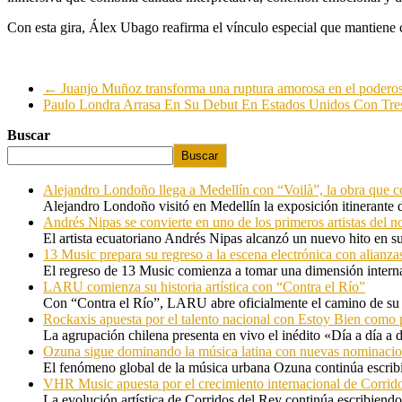
Con esta gira, Álex Ubago reafirma el vínculo especial que mantiene
←
Juanjo Muñoz transforma una ruptura amorosa en el podero
Paulo Londra Arrasa En Su Debut En Estados Unidos Con Tres
Buscar
Buscar
Alejandro Londoño llega a Medellín con “Voilà”, la obra que c
Alejandro Londoño visitó en Medellín la exposición itinerante
Andrés Nipas se convierte en uno de los primeros artistas del n
El artista ecuatoriano Andrés Nipas alcanzó un nuevo hito en s
13 Music prepara su regreso a la escena electrónica con alianza
El regreso de 13 Music comienza a tomar una dimensión internac
LARU comienza su historia artística con “Contra el Río”
Con “Contra el Río”, LARU abre oficialmente el camino de su 
Rockaxis apuesta por el talento nacional con Estoy Bien como 
La agrupación chilena presenta en vivo el inédito «Día a día a
Ozuna sigue dominando la música latina con nuevas nominaci
El fenómeno global de la música urbana Ozuna continúa escribie
VHR Music apuesta por el crecimiento internacional de Corrid
La evolución artística de Corridos del Rey continúa escribiendo