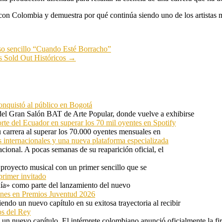
 con Colombia y demuestra por qué continúa siendo uno de los artistas
so sencillo “Cuando Esté Borracho”
 Sold Out Históricos
→
onquistó al público en Bogotá
 del Gran Salón BAT de Arte Popular, donde vuelve a exhibirse
orte del Ecuador en superar los 70 mil oyentes en Spotify
u carrera al superar los 70.000 oyentes mensuales en
s internacionales y una nueva plataforma especializada
ional. A pocas semanas de su reaparición oficial, el
proyecto musical con un primer sencillo que se
primer invitado
 día» como parte del lanzamiento del nuevo
ones en Premios Juventud 2026
ndo un nuevo capítulo en su exitosa trayectoria al recibir
os del Rey
 un nuevo capítulo. El intérprete colombiano anunció oficialmente la f