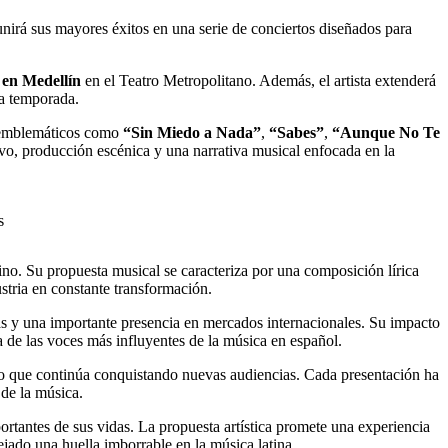
eunirá sus mayores éxitos en una serie de conciertos diseñados para
 en Medellín
en el Teatro Metropolitano. Además, el artista extenderá
la temporada.
as emblemáticos como
“Sin Miedo a Nada”
,
“Sabes”
,
“Aunque No Te
vo, producción escénica y una narrativa musical enfocada en la
s
ino. Su propuesta musical se caracteriza por una composición lírica
stria en constante transformación.
icas y una importante presencia en mercados internacionales. Su impacto
 de las voces más influyentes de la música en español.
rio que continúa conquistando nuevas audiencias. Cada presentación ha
 de la música.
tantes de sus vidas. La propuesta artística promete una experiencia
jado una huella imborrable en la música latina.