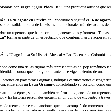
Colombia con su gira
“¿Qué Pides Tú?”
, una propuesta artística que r
rá el
14 de agosto en Pereira
en Expofuturo y seguirá el
16 de agosto
to, consolidando una de las visitas internacionales más destacadas de 
a sobre un repertorio que ha trascendido generaciones y fronteras. Tem
nza”
formarán parte de un espectáculo que combina interpretación en vi
6
Álex Ubago Lleva Su Historia Musical A Los Escenarios Colombiano
dado como una de las figuras más representativas del pop romántico lat
 identidad sonora que ha logrado mantenerse vigente dentro de una indu
oducciones en plataformas digitales, múltiples certificaciones discográf
cia, entre ellos un
Latin Grammy
, consolidando su posición como una
rcaron una época, sino que también reafirma la vigencia de un reperto
r y las historias personales encuentran un punto de encuentro a través
nica de reencontrarse con canciones que han acompañado momentos impor
a producción diseñada para resaltar la esencia de una carrera que ha de