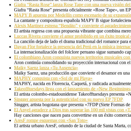
Giafra “Rasta Rose” lanza Rose Tape con una nueva visión de
Giafra “Rasta Rose” presenta oficialmente «Rose Tape», un EP d
MAPY B apuesta por Medellín como escenario de su expansión
La cantante y compositora española MAPY B sigue fortaleciendo
Alexis Martinez estrena “Bendito” y convierte el agradecimient
El artista regresa con una propuesta vibrante que combina me
Luccas Rivera convierte el amor prohibido en un éxito tropica
La canción deja de lado el drama tradicional del romance para 
Dayan Flor fortalece la presencia del Perú en la música internac
La internacionalización del folclore peruano sigue sumando capí
El colombiano Aron conquista nuevos territorios musicales co
Aron continúa consolidando su proyección internacional con el
Maiky Saenz lanza «Tu Ausencia»
Maiky Saenz, una producción que convierte el desamor en una hi
MAPHY conquista con «Sol de mi Playa»
MAPHY, nacida en Florencia, Caquetá, y radicada actualmente e
Takeofftuesdays llega con el lanzamiento de «New Beginnings
El artista colombo-estadounidense Takeofftuesdays presenta «N
Singger apuesta por la autenticidad con su nuevo EP 7FDP
Singger, artista bogotana que presenta «7FDP (Siete Formas de
El Anyel agradece a Dios tras superar las 100 mil vistas con
Hay canciones que nacen para convertirse en un éxito comercia
AresF rompe esquemas con «San Toto»
El artista urbano AresF, oriundo de la ciudad de Santa Marta, c