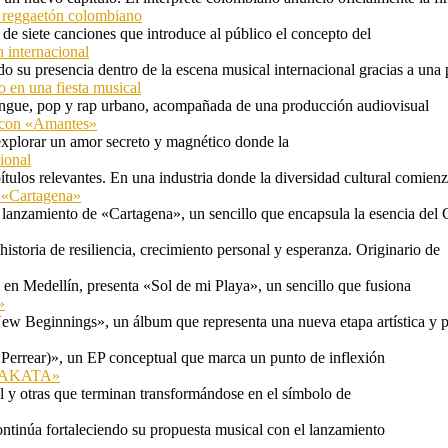
l reggaetón colombiano
e siete canciones que introduce al público el concepto del
 internacional
 su presencia dentro de la escena musical internacional gracias a una 
o en una fiesta musical
rengue, pop y rap urbano, acompañada de una producción audiovisual
l con «Amantes»
explorar un amor secreto y magnético donde la
ional
tulos relevantes. En una industria donde la diversidad cultural comien
n «Cartagena»
 lanzamiento de «Cartagena», un sencillo que encapsula la esencia del 
storia de resiliencia, crecimiento personal y esperanza. Originario de
n Medellín, presenta «Sol de mi Playa», un sencillo que fusiona
»
ew Beginnings», un álbum que representa una nueva etapa artística y p
 Perrear)», un EP conceptual que marca un punto de inflexión
 «TAKATA»
l y otras que terminan transformándose en el símbolo de
ontinúa fortaleciendo su propuesta musical con el lanzamiento