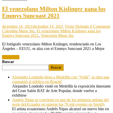
El venezolano Milton Kislinger gana los
Emmys Suncoast 2021
diciembre 14, 2021
diciembre 14, 2021
Victor Delgado
0 Comments
Colombia Music Inc
,
El venezolano Milton Kislinger gana los
Emmys Suncoast 2021
,
Venezuela Music Inc
El fotógrafo venezolano Milton Kislinger, residenciado en Los
Ángeles – EEUU, se alza con el Emmys Suncoast 2021 a Mejor
Read more
Buscar
Buscar
Alejandro Londoño llega a Medellín con “Voilà”, la obra que
conquistó al público en Bogotá
Alejandro Londoño visitó en Medellín la exposición itinerante
del Gran Salón BAT de Arte Popular, donde vuelve a
exhibirse
Andrés Nipas se convierte en uno de los primeros artistas del
norte del Ecuador en superar los 70 mil oyentes en Spotify
El artista ecuatoriano Andrés Nipas alcanzó un nuevo hito en