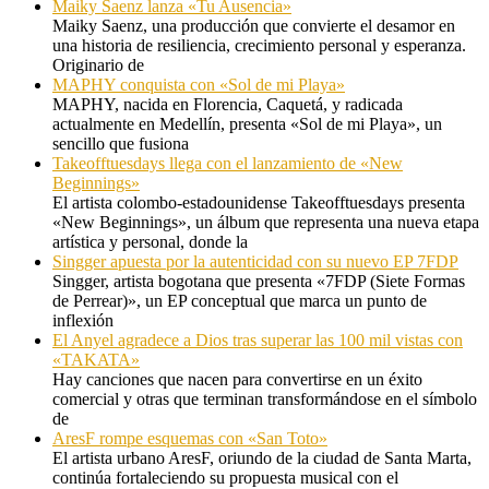
Maiky Saenz lanza «Tu Ausencia»
Maiky Saenz, una producción que convierte el desamor en
una historia de resiliencia, crecimiento personal y esperanza.
Originario de
MAPHY conquista con «Sol de mi Playa»
MAPHY, nacida en Florencia, Caquetá, y radicada
actualmente en Medellín, presenta «Sol de mi Playa», un
sencillo que fusiona
Takeofftuesdays llega con el lanzamiento de «New
Beginnings»
El artista colombo-estadounidense Takeofftuesdays presenta
«New Beginnings», un álbum que representa una nueva etapa
artística y personal, donde la
Singger apuesta por la autenticidad con su nuevo EP 7FDP
Singger, artista bogotana que presenta «7FDP (Siete Formas
de Perrear)», un EP conceptual que marca un punto de
inflexión
El Anyel agradece a Dios tras superar las 100 mil vistas con
«TAKATA»
Hay canciones que nacen para convertirse en un éxito
comercial y otras que terminan transformándose en el símbolo
de
AresF rompe esquemas con «San Toto»
El artista urbano AresF, oriundo de la ciudad de Santa Marta,
continúa fortaleciendo su propuesta musical con el