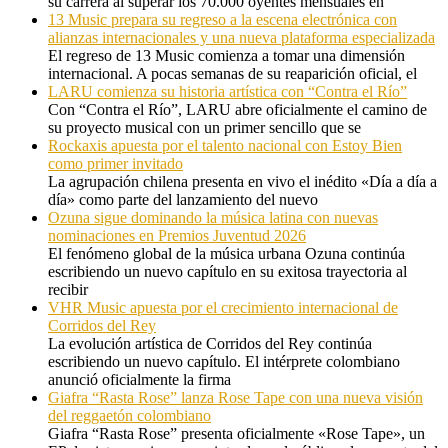
su carrera al superar los 70.000 oyentes mensuales en
13 Music prepara su regreso a la escena electrónica con
alianzas internacionales y una nueva plataforma especializada
El regreso de 13 Music comienza a tomar una dimensión
internacional. A pocas semanas de su reaparición oficial, el
LARU comienza su historia artística con “Contra el Río”
Con “Contra el Río”, LARU abre oficialmente el camino de
su proyecto musical con un primer sencillo que se
Rockaxis apuesta por el talento nacional con Estoy Bien
como primer invitado
La agrupación chilena presenta en vivo el inédito «Día a día a
día» como parte del lanzamiento del nuevo
Ozuna sigue dominando la música latina con nuevas
nominaciones en Premios Juventud 2026
El fenómeno global de la música urbana Ozuna continúa
escribiendo un nuevo capítulo en su exitosa trayectoria al
recibir
VHR Music apuesta por el crecimiento internacional de
Corridos del Rey
La evolución artística de Corridos del Rey continúa
escribiendo un nuevo capítulo. El intérprete colombiano
anunció oficialmente la firma
Giafra “Rasta Rose” lanza Rose Tape con una nueva visión
del reggaetón colombiano
Giafra “Rasta Rose” presenta oficialmente «Rose Tape», un