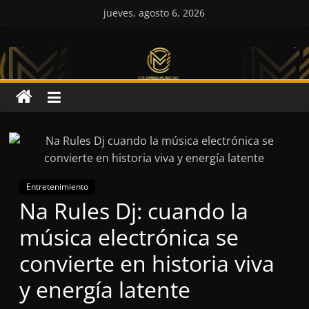
Saltar
jueves, agosto 6, 2026
al
Colombia
contenido
Music
Inc
Colombia
Music
Inc
Entretenimiento
Na Rules Dj: cuando la
música electrónica se
convierte en historia viva
y energía latente