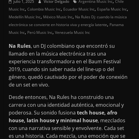
,
julio 1, 2025
Victor Delgado
Argentina Music Inc
Chile
,
,
,
,
Music Inc
Colombia Music Inc
Ecuador Music Inc
España Music Inc
,
,
Medellín Music Inc
México Music Inc
Na Rules Dj: cuando la música
,
electrónica se convierte en historia viva y energía latente
Panama
,
,
Music Inc
Perú Music Inc
Venezuela Music Inc
Na Rules
, un DJ colombiano que encontró su
llamado en la música electrónica tras una
experiencia transformadora en el Baum Festival
2019, cuando sin saber nada del line-up o del
género, quedó cautivado por el poder de conexión
de un set en vivo.
Desde entonces, Na Rules ha construido una
carrera con una identidad auténtica, emocional y
poderosa. Su sonido fusiona
tech house, afro
house, latin house y minimal house
, mezclados
con una narrativa sensible y envolvente. Cada set
es una historia. Cada mezcla, una emoción que se