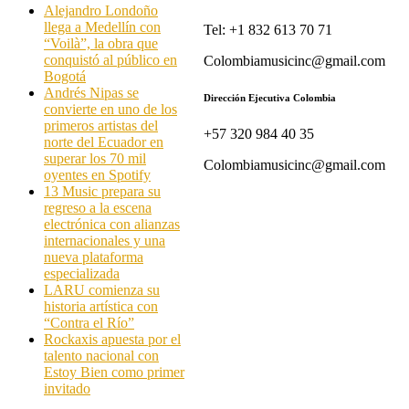
Alejandro Londoño
llega a Medellín con
Tel: +1 832 613 70 71
“Voilà”, la obra que
conquistó al público en
Colombiamusicinc@gmail.com
Bogotá
Andrés Nipas se
Dirección Ejecutiva Colombia
convierte en uno de los
primeros artistas del
+57 320 984 40 35
norte del Ecuador en
superar los 70 mil
Colombiamusicinc@gmail.com
oyentes en Spotify
13 Music prepara su
regreso a la escena
electrónica con alianzas
internacionales y una
nueva plataforma
especializada
LARU comienza su
historia artística con
“Contra el Río”
Rockaxis apuesta por el
talento nacional con
Estoy Bien como primer
invitado