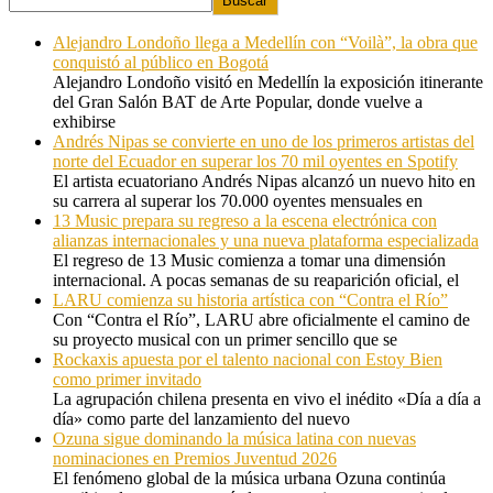
Buscar
Alejandro Londoño llega a Medellín con “Voilà”, la obra que
conquistó al público en Bogotá
Alejandro Londoño visitó en Medellín la exposición itinerante
del Gran Salón BAT de Arte Popular, donde vuelve a
exhibirse
Andrés Nipas se convierte en uno de los primeros artistas del
norte del Ecuador en superar los 70 mil oyentes en Spotify
El artista ecuatoriano Andrés Nipas alcanzó un nuevo hito en
su carrera al superar los 70.000 oyentes mensuales en
13 Music prepara su regreso a la escena electrónica con
alianzas internacionales y una nueva plataforma especializada
El regreso de 13 Music comienza a tomar una dimensión
internacional. A pocas semanas de su reaparición oficial, el
LARU comienza su historia artística con “Contra el Río”
Con “Contra el Río”, LARU abre oficialmente el camino de
su proyecto musical con un primer sencillo que se
Rockaxis apuesta por el talento nacional con Estoy Bien
como primer invitado
La agrupación chilena presenta en vivo el inédito «Día a día a
día» como parte del lanzamiento del nuevo
Ozuna sigue dominando la música latina con nuevas
nominaciones en Premios Juventud 2026
El fenómeno global de la música urbana Ozuna continúa