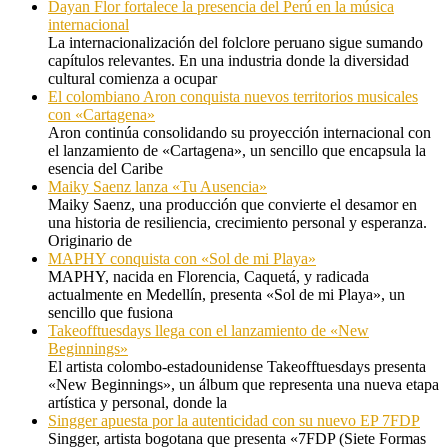
Dayan Flor fortalece la presencia del Perú en la música
internacional
La internacionalización del folclore peruano sigue sumando
capítulos relevantes. En una industria donde la diversidad
cultural comienza a ocupar
El colombiano Aron conquista nuevos territorios musicales
con «Cartagena»
Aron continúa consolidando su proyección internacional con
el lanzamiento de «Cartagena», un sencillo que encapsula la
esencia del Caribe
Maiky Saenz lanza «Tu Ausencia»
Maiky Saenz, una producción que convierte el desamor en
una historia de resiliencia, crecimiento personal y esperanza.
Originario de
MAPHY conquista con «Sol de mi Playa»
MAPHY, nacida en Florencia, Caquetá, y radicada
actualmente en Medellín, presenta «Sol de mi Playa», un
sencillo que fusiona
Takeofftuesdays llega con el lanzamiento de «New
Beginnings»
El artista colombo-estadounidense Takeofftuesdays presenta
«New Beginnings», un álbum que representa una nueva etapa
artística y personal, donde la
Singger apuesta por la autenticidad con su nuevo EP 7FDP
Singger, artista bogotana que presenta «7FDP (Siete Formas