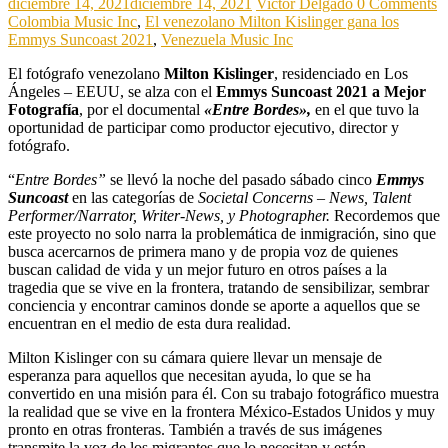
diciembre 14, 2021
diciembre 14, 2021
Victor Delgado
0 Comments
Colombia Music Inc
,
El venezolano Milton Kislinger gana los
Emmys Suncoast 2021
,
Venezuela Music Inc
El fotógrafo venezolano
Milton Kislinger
, residenciado en Los
Ángeles – EEUU, se alza con el
Emmys Suncoast 2021 a Mejor
Fotografía
, por el documental
«Entre Bordes»,
en el que tuvo la
oportunidad de participar como productor ejecutivo, director y
fotógrafo.
“
Entre Bordes”
se llevó la noche del pasado sábado cinco
Emmys
Suncoast
en las categorías de
Societal Concerns – News, Talent
Performer/Narrator, Writer-News, y Photographer.
Recordemos que
este proyecto no solo narra la problemática de inmigración, sino que
busca acercarnos de primera mano y de propia voz de quienes
buscan calidad de vida y un mejor futuro en otros países a la
tragedia que se vive en la frontera, tratando de sensibilizar, sembrar
conciencia y encontrar caminos donde se aporte a aquellos que se
encuentran en el medio de esta dura realidad.
Milton Kislinger con su cámara quiere llevar un mensaje de
esperanza para aquellos que necesitan ayuda, lo que se ha
convertido en una misión para él. Con su trabajo fotográfico muestra
la realidad que se vive en la frontera México-Estados Unidos y muy
pronto en otras fronteras. También a través de sus imágenes
transmite la voz de los migrantes que lo necesitan y están