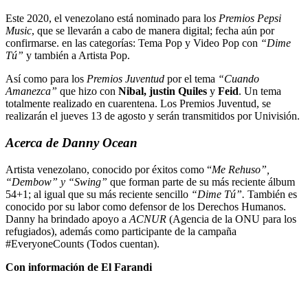
Este 2020, el venezolano está nominado para lo
s Premios Pepsi
Music
, que se llevarán a cabo de manera digital; fecha aún por
confirmarse. en las categorías: Tema Pop y Video Pop con
“Dime
Tú”
y también a Artista Pop.
Así como para los
Premios Juventud
por el tema
“Cuando
Amanezca”
que hizo con
Nibal, justin Quiles
y
Feid
. Un tema
totalmente realizado en cuarentena. Los Premios Juventud, se
realizarán el jueves 13 de agosto y serán transmitidos por Univisión.
Acerca de Danny Ocean
Artista venezolano, conocido por éxitos como “
Me Rehuso”,
“Dembow” y “Swing”
que forman parte de su más reciente álbum
54+1; al igual que su más reciente sencillo
“Dime Tú”.
También es
conocido por su labor como defensor de los Derechos Humanos.
Danny ha brindado apoyo a
ACNUR
(Agencia de la ONU para los
refugiados), además como participante de la campaña
#EveryoneCounts (Todos cuentan).
Con información de El Farandi