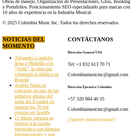
Obras de manejo, Organización de Presentaciones, Giras, Booking
y Portafolios. Posicionamiento SEO especializado para marcas con
10 años de experiencia en la Industria Musical.
© 2025 Colombia Music Inc. Todos los derechos reservados.
NOTICIAS DEL
CONTÁCTANOS
MOMENTO
Dirección General USA
Alejandro Londoño
llega a Medellín con
Tel: +1 832 613 70 71
“Voilà”, la obra que
conquistó al público en
Colombiamusicinc@gmail.com
Bogotá
Andrés Nipas se
Dirección Ejecutiva Colombia
convierte en uno de los
primeros artistas del
+57 320 984 40 35
norte del Ecuador en
superar los 70 mil
Colombiamusicinc@gmail.com
oyentes en Spotify
13 Music prepara su
¿Quieres promocionarte?
regreso a la escena
electrónica con alianzas
internacionales y una