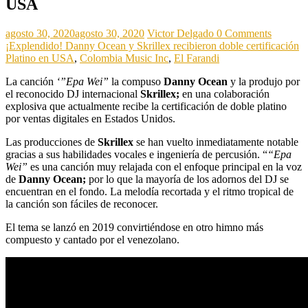
USA
agosto 30, 2020
agosto 30, 2020
Victor Delgado
0 Comments
¡Explendido! Danny Ocean y Skrillex recibieron doble certificación
Platino en USA
,
Colombia Music Inc
,
El Farandi
La canción
‘”Epa Wei”
la compuso
Danny Ocean
y la produjo por
el reconocido DJ internacional
Skrillex;
en una colaboración
explosiva que actualmente recibe la certificación de doble platino
por ventas digitales en Estados Unidos.
Las producciones de
Skrillex
se han vuelto inmediatamente notable
gracias a sus habilidades vocales e ingeniería de percusión. “
“Epa
Wei”
es una canción muy relajada con el enfoque principal en la voz
de
Danny Ocean;
por lo que la mayoría de los adornos del DJ se
encuentran en el fondo. La melodía recortada y el ritmo tropical de
la canción son fáciles de reconocer.
El tema se lanzó en 2019 convirtiéndose en otro himno más
compuesto y cantado por el venezolano.