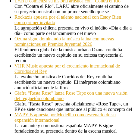
LARU comienza su historia artística con “Contra el Río”
Con “Contra el Río”, LARU abre oficialmente el camino de
su proyecto musical con un primer sencillo que se
Rockaxis apuesta por el talento nacional con Estoy Bien
como primer invitado
La agrupación chilena presenta en vivo el inédito «Día a día a
día» como parte del lanzamiento del nuevo
Ozuna sigue dominando la música latina con nuevas
nominaciones en Premios Juventud 2026
El fenómeno global de la música urbana Ozuna continúa
escribiendo un nuevo capítulo en su exitosa trayectoria al
recibir
VHR Music apuesta por el crecimiento internacional de
Corridos del Rey
La evolución artística de Corridos del Rey continúa
escribiendo un nuevo capítulo. El intérprete colombiano
anunció oficialmente la firma
Giafra “Rasta Rose” lanza Rose Tape con una nueva visión
del reggaetón colombiano
Giafra “Rasta Rose” presenta oficialmente «Rose Tape», un
EP de siete canciones que introduce al público el concepto del
MAPY B apuesta por Medellín como escenario de su
expansión internacional
La cantante y compositora española MAPY B sigue
fortaleciendo su presencia dentro de la escena musical