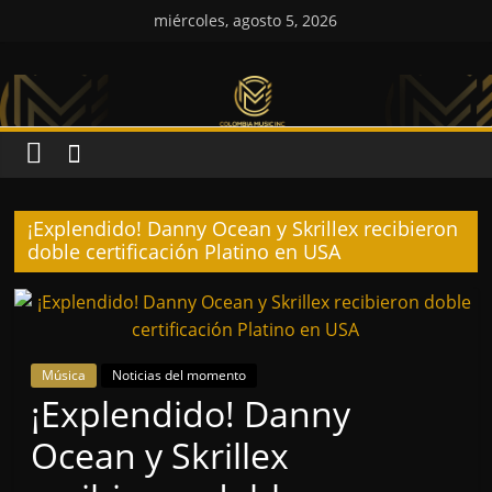
Saltar
miércoles, agosto 5, 2026
al
Colombia
contenido
Music
Inc
¡Explendido! Danny Ocean y Skrillex recibieron
Colombia
doble certificación Platino en USA
Music
Inc
Música
Noticias del momento
¡Explendido! Danny
Ocean y Skrillex