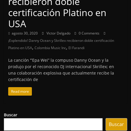
recibieron doble
certificación Platino en
USA
agosto 30, 2020
Victor Delgado
0 Comments
¡Explendido! Danny Ocean y Skrillex recibieron doble certificación
,
,
Platino en USA
Colombia Music Inc
El Farandi
La canción ‘”Epa Wei” la compuso Danny Ocean y la
produjo por el reconocido DJ internacional Skrillex; en
una colaboración explosiva que actualmente recibe la
certificación de
Read more
Buscar
Buscar