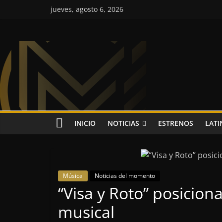
Saltar
jueves, agosto 6, 2026
al
contenido
Colombia
Music
Inc
Colombia
INICIO
NOTICIAS
ESTRENOS
LATI
Music
Inc
Música
Noticias del momento
“Visa y Roto” posicion
musical