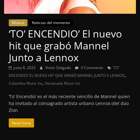
Música
Noticias del momento
‘TO’ ENCENDIO’ El nuevo
hit que grabó Mannel
Junto a Lennox
junio 8, 2022
Victor Delgado
0 Comments
‘TO’
,
ENCENDIO’ EL NUEVO HIT QUE GRABÓ MANNEL JUNTO A LENNOX
,
Colombia Music Inc
Venezuela Music Inc
‘To’ Encendio’ es el más reciente sencillo de Mannel quien
ha invitado al consagrado artista urbano Lennox (del dúo
Zion
Read more