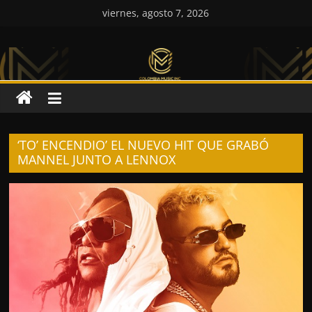
Saltar
viernes, agosto 7, 2026
al
Colombia
contenido
Music
Inc
‘TO’ ENCENDIO’ EL NUEVO HIT QUE GRABÓ
Colombia
MANNEL JUNTO A LENNOX
Music
Inc