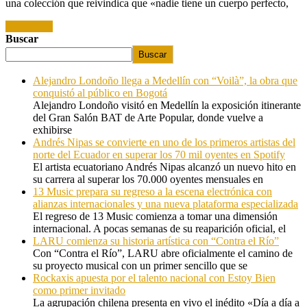
una colección que reivindica que «nadie tiene un cuerpo perfecto,
Read more
Buscar
Buscar
Alejandro Londoño llega a Medellín con “Voilà”, la obra que
conquistó al público en Bogotá
Alejandro Londoño visitó en Medellín la exposición itinerante
del Gran Salón BAT de Arte Popular, donde vuelve a
exhibirse
Andrés Nipas se convierte en uno de los primeros artistas del
norte del Ecuador en superar los 70 mil oyentes en Spotify
El artista ecuatoriano Andrés Nipas alcanzó un nuevo hito en
su carrera al superar los 70.000 oyentes mensuales en
13 Music prepara su regreso a la escena electrónica con
alianzas internacionales y una nueva plataforma especializada
El regreso de 13 Music comienza a tomar una dimensión
internacional. A pocas semanas de su reaparición oficial, el
LARU comienza su historia artística con “Contra el Río”
Con “Contra el Río”, LARU abre oficialmente el camino de
su proyecto musical con un primer sencillo que se
Rockaxis apuesta por el talento nacional con Estoy Bien
como primer invitado
La agrupación chilena presenta en vivo el inédito «Día a día a