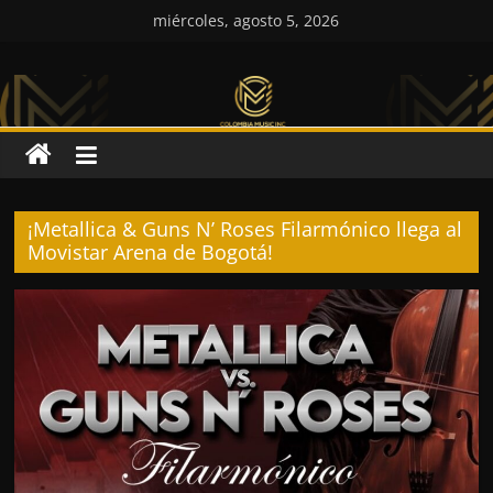
Saltar
miércoles, agosto 5, 2026
al
Colombia
contenido
Music
Inc
¡Metallica & Guns N’ Roses Filarmónico llega al
Colombia
Movistar Arena de Bogotá!
Music
Inc