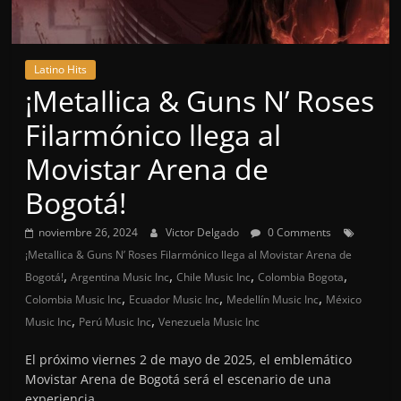
Latino Hits
¡Metallica & Guns N’ Roses
Filarmónico llega al
Movistar Arena de
Bogotá!
noviembre 26, 2024
Victor Delgado
0 Comments
¡Metallica & Guns N’ Roses Filarmónico llega al Movistar Arena de
,
,
,
,
Bogotá!
Argentina Music Inc
Chile Music Inc
Colombia Bogota
,
,
,
Colombia Music Inc
Ecuador Music Inc
Medellín Music Inc
México
,
,
Music Inc
Perú Music Inc
Venezuela Music Inc
El próximo viernes 2 de mayo de 2025, el emblemático
Movistar Arena de Bogotá será el escenario de una
experiencia