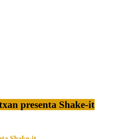
txan presenta Shake-it
nta Shake-it