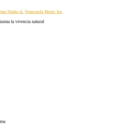
enta Shake-it
,
Venezuela Music Inc
lasma la vivencia natural
irma