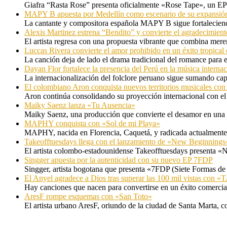
Giafra “Rasta Rose” presenta oficialmente «Rose Tape», un EP d
MAPY B apuesta por Medellín como escenario de su expansión
La cantante y compositora española MAPY B sigue fortaleciendo
Alexis Martinez estrena “Bendito” y convierte el agradecimient
El artista regresa con una propuesta vibrante que combina me
Luccas Rivera convierte el amor prohibido en un éxito tropica
La canción deja de lado el drama tradicional del romance para 
Dayan Flor fortalece la presencia del Perú en la música internac
La internacionalización del folclore peruano sigue sumando capí
El colombiano Aron conquista nuevos territorios musicales co
Aron continúa consolidando su proyección internacional con el
Maiky Saenz lanza «Tu Ausencia»
Maiky Saenz, una producción que convierte el desamor en una hi
MAPHY conquista con «Sol de mi Playa»
MAPHY, nacida en Florencia, Caquetá, y radicada actualmente e
Takeofftuesdays llega con el lanzamiento de «New Beginnings
El artista colombo-estadounidense Takeofftuesdays presenta «N
Singger apuesta por la autenticidad con su nuevo EP 7FDP
Singger, artista bogotana que presenta «7FDP (Siete Formas de
El Anyel agradece a Dios tras superar las 100 mil vistas con
Hay canciones que nacen para convertirse en un éxito comercia
AresF rompe esquemas con «San Toto»
El artista urbano AresF, oriundo de la ciudad de Santa Marta, c