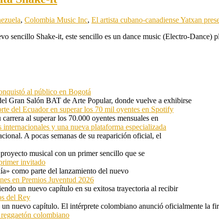
ezuela
,
Colombia Music Inc
,
El artista cubano-canadiense Yatxan pres
vo sencillo Shake-it, este sencillo es un dance music (Electro-Dance) p
onquistó al público en Bogotá
 del Gran Salón BAT de Arte Popular, donde vuelve a exhibirse
orte del Ecuador en superar los 70 mil oyentes en Spotify
u carrera al superar los 70.000 oyentes mensuales en
s internacionales y una nueva plataforma especializada
ional. A pocas semanas de su reaparición oficial, el
proyecto musical con un primer sencillo que se
primer invitado
 día» como parte del lanzamiento del nuevo
ones en Premios Juventud 2026
ndo un nuevo capítulo en su exitosa trayectoria al recibir
os del Rey
 un nuevo capítulo. El intérprete colombiano anunció oficialmente la f
l reggaetón colombiano