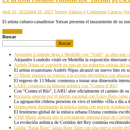
abril 10, 2022
abril 10, 2022
Soreny Salazar
0 Comments
Caracas Ven
El artista cubano-canadiense Yatxan presenta el lanzamiento de su nue
Read more
Buscar
Buscar
Alejandro Londoño llega a Medellín con “Voilà”, la obra que c
Alejandro Londoño visitó en Medellín la exposición itinerante
Andrés Nipas se convierte en uno de los primeros artistas del n
El artista ecuatoriano Andrés Nipas alcanzó un nuevo hito en s
13 Music prepara su regreso a la escena electrónica con alianza
El regreso de 13 Music comienza a tomar una dimensión internac
LARU comienza su historia artística con “Contra el Río”
Con “Contra el Río”, LARU abre oficialmente el camino de su 
Rockaxis apuesta por el talento nacional con Estoy Bien como 
La agrupación chilena presenta en vivo el inédito «Día a día a
Ozuna sigue dominando la música latina con nuevas nominaci
El fenómeno global de la música urbana Ozuna continúa escribie
VHR Music apuesta por el crecimiento internacional de Corrid
La evolución artística de Corridos del Rey continúa escribiendo
Giafra “Rasta Rose” lanza Rose Tape con una nueva visión de