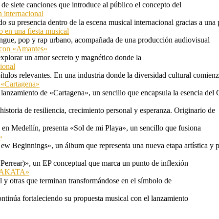
e siete canciones que introduce al público el concepto del
 internacional
 su presencia dentro de la escena musical internacional gracias a una 
o en una fiesta musical
rengue, pop y rap urbano, acompañada de una producción audiovisual
l con «Amantes»
explorar un amor secreto y magnético donde la
ional
tulos relevantes. En una industria donde la diversidad cultural comien
n «Cartagena»
 lanzamiento de «Cartagena», un sencillo que encapsula la esencia del 
storia de resiliencia, crecimiento personal y esperanza. Originario de
n Medellín, presenta «Sol de mi Playa», un sencillo que fusiona
»
ew Beginnings», un álbum que representa una nueva etapa artística y p
 Perrear)», un EP conceptual que marca un punto de inflexión
 «TAKATA»
l y otras que terminan transformándose en el símbolo de
ontinúa fortaleciendo su propuesta musical con el lanzamiento