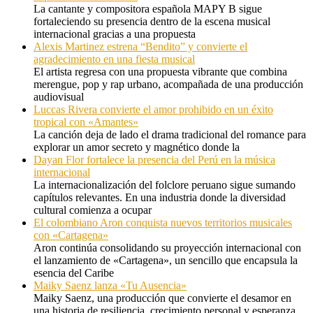
La cantante y compositora española MAPY B sigue
fortaleciendo su presencia dentro de la escena musical
internacional gracias a una propuesta
Alexis Martinez estrena “Bendito” y convierte el
agradecimiento en una fiesta musical
El artista regresa con una propuesta vibrante que combina
merengue, pop y rap urbano, acompañada de una producción
audiovisual
Luccas Rivera convierte el amor prohibido en un éxito
tropical con «Amantes»
La canción deja de lado el drama tradicional del romance para
explorar un amor secreto y magnético donde la
Dayan Flor fortalece la presencia del Perú en la música
internacional
La internacionalización del folclore peruano sigue sumando
capítulos relevantes. En una industria donde la diversidad
cultural comienza a ocupar
El colombiano Aron conquista nuevos territorios musicales
con «Cartagena»
Aron continúa consolidando su proyección internacional con
el lanzamiento de «Cartagena», un sencillo que encapsula la
esencia del Caribe
Maiky Saenz lanza «Tu Ausencia»
Maiky Saenz, una producción que convierte el desamor en
una historia de resiliencia, crecimiento personal y esperanza.