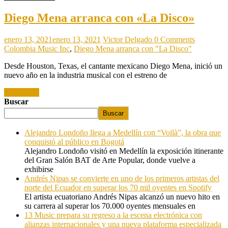
Diego Mena arranca con «La Disco»
enero 13, 2021
enero 13, 2021
Victor Delgado
0 Comments
Colombia Music Inc
,
Diego Mena arranca con "La Disco"
Desde Houston, Texas, el cantante mexicano Diego Mena, inició un
nuevo año en la industria musical con el estreno de
Read more
Buscar
Buscar
Alejandro Londoño llega a Medellín con “Voilà”, la obra que
conquistó al público en Bogotá
Alejandro Londoño visitó en Medellín la exposición itinerante
del Gran Salón BAT de Arte Popular, donde vuelve a
exhibirse
Andrés Nipas se convierte en uno de los primeros artistas del
norte del Ecuador en superar los 70 mil oyentes en Spotify
El artista ecuatoriano Andrés Nipas alcanzó un nuevo hito en
su carrera al superar los 70.000 oyentes mensuales en
13 Music prepara su regreso a la escena electrónica con
alianzas internacionales y una nueva plataforma especializada