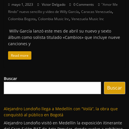
mayo 1, 2023
Victor Delgado
0 Comments
"Amor Me
,
,
Rindo" nuevo sencillo y vídeo de Willy García
Caracas Venezuela
,
,
Colombia Bogota
Colombia Music Inc
Venezuela Music Inc
Willv García lanzó este mes de abril su nuevo y sexto
álbum como solista titulado «Cambios» que incluye nueve
canciones y
Read more
Buscar
Buscar
Alejandro Londoño llega a Medellín con “Voilà”, la obra que
conquistó al público en Bogotá
Alejandro Londoño visitó en Medellín la exposición itinerante
del Gran Salón BAT de Arte Popular, donde vuelve a exhibirse