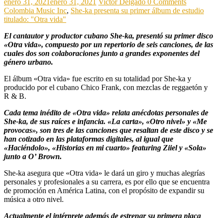
enero 31, 2021
enero 31, 2021
Victor Delgado
0 Comments
Colombia Music Inc
,
She-ka presenta su primer álbum de estudio
titulado: "Otra vida"
El cantautor y productor cubano She-ka, presentó su primer disco
«Otra vida», compuesto por un repertorio de seis canciones, de las
cuales dos son colaboraciones junto a grandes exponentes del
género urbano.
El álbum «Otra vida» fue escrito en su totalidad por She-ka y
producido por el cubano Chico Frank, con mezclas de reggaetón y
R & B.
Cada tema inédito de «Otra vida» relata anécdotas personales de
She-ka, de sus raíces e infancia. «La carta», «Otro nivel» y «Me
provocas», son tres de las canciones que resaltan de este disco y se
han cotizado en las plataformas digitales, al igual que
«Haciéndolo», «Historias en mi cuarto» featuring Ziiel y «Sola»
junto a O’ Brown.
She-ka asegura que «Otra vida» le dará un giro y muchas alegrías
personales y profesionales a su carrera, es por ello que se encuentra
de promoción en América Latina, con el propósito de expandir su
música a otro nivel.
Actualmente el intérprete además de estrenar su primera placa