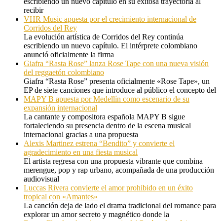
escribiendo un nuevo capítulo en su exitosa trayectoria al
recibir
VHR Music apuesta por el crecimiento internacional de
Corridos del Rey
La evolución artística de Corridos del Rey continúa
escribiendo un nuevo capítulo. El intérprete colombiano
anunció oficialmente la firma
Giafra “Rasta Rose” lanza Rose Tape con una nueva visión
del reggaetón colombiano
Giafra “Rasta Rose” presenta oficialmente «Rose Tape», un
EP de siete canciones que introduce al público el concepto del
MAPY B apuesta por Medellín como escenario de su
expansión internacional
La cantante y compositora española MAPY B sigue
fortaleciendo su presencia dentro de la escena musical
internacional gracias a una propuesta
Alexis Martinez estrena “Bendito” y convierte el
agradecimiento en una fiesta musical
El artista regresa con una propuesta vibrante que combina
merengue, pop y rap urbano, acompañada de una producción
audiovisual
Luccas Rivera convierte el amor prohibido en un éxito
tropical con «Amantes»
La canción deja de lado el drama tradicional del romance para
explorar un amor secreto y magnético donde la