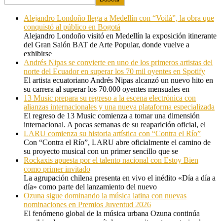
Alejandro Londoño llega a Medellín con “Voilà”, la obra que
conquistó al público en Bogotá
Alejandro Londoño visitó en Medellín la exposición itinerante
del Gran Salón BAT de Arte Popular, donde vuelve a
exhibirse
Andrés Nipas se convierte en uno de los primeros artistas del
norte del Ecuador en superar los 70 mil oyentes en Spotify
El artista ecuatoriano Andrés Nipas alcanzó un nuevo hito en
su carrera al superar los 70.000 oyentes mensuales en
13 Music prepara su regreso a la escena electrónica con
alianzas internacionales y una nueva plataforma especializada
El regreso de 13 Music comienza a tomar una dimensión
internacional. A pocas semanas de su reaparición oficial, el
LARU comienza su historia artística con “Contra el Río”
Con “Contra el Río”, LARU abre oficialmente el camino de
su proyecto musical con un primer sencillo que se
Rockaxis apuesta por el talento nacional con Estoy Bien
como primer invitado
La agrupación chilena presenta en vivo el inédito «Día a día a
día» como parte del lanzamiento del nuevo
Ozuna sigue dominando la música latina con nuevas
nominaciones en Premios Juventud 2026
El fenómeno global de la música urbana Ozuna continúa