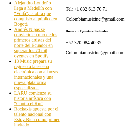
Alejandro Londoño
llega a Medellín con
Tel: +1 832 613 70 71
“Voilà”, la obra que
conquistó al público en
Colombiamusicinc@gmail.com
Bogotá
Andrés Nipas se
Dirección Ejecutiva Colombia
convierte en uno de los
primeros artistas del
+57 320 984 40 35
norte del Ecuador en
superar los 70 mil
Colombiamusicinc@gmail.com
oyentes en Spotify
13 Music prepara su
regreso a la escena
electrónica con alianzas
internacionales y una
nueva plataforma
especializada
LARU comienza su
historia artística con
“Contra el Río”
Rockaxis apuesta por el
talento nacional con
Estoy Bien como primer
invitado