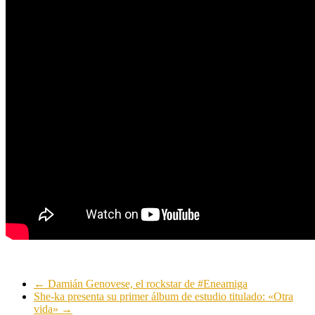
←
Damián Genovese, el rockstar de #Eneamiga
She-ka presenta su primer álbum de estudio titulado: «Otra
vida»
→