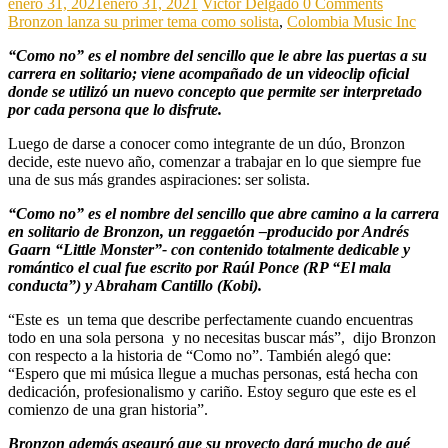
enero 31, 2021
enero 31, 2021
Victor Delgado
0 Comments
Bronzon lanza su primer tema como solista
,
Colombia Music Inc
“Como no” es el nombre del sencillo que le abre las puertas a su
carrera en solitario; viene acompañado de un videoclip oficial
donde se utilizó un nuevo concepto que permite ser interpretado
por cada persona que lo disfrute.
Luego de darse a conocer como integrante de un dúo, Bronzon
decide, este nuevo año, comenzar a trabajar en lo que siempre fue
una de sus más grandes aspiraciones: ser solista.
“Como no” es el nombre del sencillo que abre camino a la carrera
en solitario de Bronzon, un reggaetón –producido por Andrés
Gaarn “Little Monster”- con contenido totalmente dedicable y
romántico el cual fue escrito por Raúl Ponce (RP “El mala
conducta”) y Abraham Cantillo (Kobi).
“Este es un tema que describe perfectamente cuando encuentras
todo en una sola persona y no necesitas buscar más”, dijo Bronzon
con respecto a la historia de “Como no”. También alegó que:
“Espero que mi música llegue a muchas personas, está hecha con
dedicación, profesionalismo y cariño. Estoy seguro que este es el
comienzo de una gran historia”.
Bronzon además aseguró que su proyecto dará mucho de qué