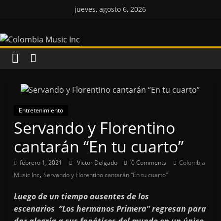
Saltar
jueves, agosto 6, 2026
al
Colombia
contenido
Music
Inc
Colombia
Entretenimiento
Music
Servando y Florentino
Inc
cantarán “En tu cuarto”
febrero 1, 2021
Victor Delgado
0 Comments
Colombia
,
Music Inc
Servando y Florentino cantarán “En tu cuarto”
Luego de un tiempo ausentes de los
escenarios “Los hermanos Primera” regresan para