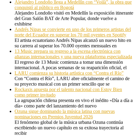
Alejandro Londoño llega a Medellín con “Voilà”, la obra que
conquistó al público en Bogotá
Alejandro Londoño visitó en Medellín la exposición itinerante
del Gran Salón BAT de Arte Popular, donde vuelve a
exhibirse
Andrés Nipas se convierte en uno de los primeros artistas del
norte del Ecuador en superar los 70 mil oyentes en Spotify
El artista ecuatoriano Andrés Nipas alcanzó un nuevo hito en
su carrera al superar los 70.000 oyentes mensuales en
13 Music prepara su regreso a la escena electrónica con
alianzas internacionales y una nueva plataforma especializada
El regreso de 13 Music comienza a tomar una dimensión
internacional. A pocas semanas de su reaparición oficial, el
LARU comienza su historia artística con “Contra el Río”
Con “Contra el Río”, LARU abre oficialmente el camino de
su proyecto musical con un primer sencillo que se
Rockaxis apuesta por el talento nacional con Estoy Bien
como primer invitado
La agrupación chilena presenta en vivo el inédito «Día a día a
día» como parte del lanzamiento del nuevo
Ozuna sigue dominando la música latina con nuevas
nominaciones en Premios Juventud 2026
El fenómeno global de la música urbana Ozuna continúa
escribiendo un nuevo capítulo en su exitosa trayectoria al
recibir