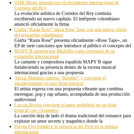
VHR Music apuesta por el crecimiento internacional de
Corridos del Rey
La evolución artística de Corridos del Rey continúa
escribiendo un nuevo capítulo. El intérprete colombiano
anunció oficialmente la firma
Giafra “Rasta Rose” lanza Rose Tape con una nueva visión
del reggaetón colombiano
Giafra “Rasta Rose” presenta oficialmente «Rose Tape», un
EP de siete canciones que introduce al público el concepto del
MAPY B apuesta por Medellín como escenario de su
expansión internacional
La cantante y compositora española MAPY B sigue
fortaleciendo su presencia dentro de la escena musical
internacional gracias a una propuesta
Alexis Martinez estrena “Bendito” y convierte el
agradecimiento en una fiesta musical
El artista regresa con una propuesta vibrante que combina
merengue, pop y rap urbano, acompañada de una producción
audiovisual
Luccas Rivera convierte el amor prohibido en un éxito
tropical con «Amantes»
La canción deja de lado el drama tradicional del romance para
explorar un amor secreto y magnético donde la
Dayan Flor fortalece la presencia del Perú en la música
internacional