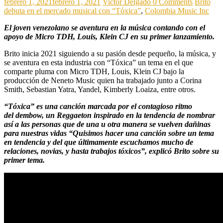
febrero 1, 2021
febrero 1, 2021
Victor Delgado
0 Comments
Brito
debuta en el mercado musical con “Tóxica”
,
Colombia Music Inc
El joven venezolano se aventura en la música contando con el
apoyo de Micro TDH, Louis, Klein CJ en su primer lanzamiento.
Brito inicia 2021 siguiendo a su pasión desde pequeño, la música, y
se aventura en esta industria con “Tóxica” un tema en el que
comparte pluma con Micro TDH, Louis, Klein CJ bajo la
producción de Neneto Music quien ha trabajado junto a Corina
Smith, Sebastian Yatra, Yandel, Kimberly Loaiza, entre otros.
“Tóxica” es una canción marcada por el contagioso ritmo
del dembow, un Reggaeton inspirado en la tendencia de nombrar
así a las personas que de una u otra manera se vuelven dañinas
para nuestras vidas “Quisimos hacer una canción sobre un tema
en tendencia y del que últimamente escuchamos mucho de
relaciones, novias, y hasta trabajos tóxicos”, explicó Brito sobre su
primer tema.