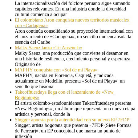
La internacionalización del folclore peruano sigue sumando
capítulos relevantes. En una industria donde la diversidad
cultural comienza a ocupar
El colombiano Aron conquista nuevos territorios musicales
con «Cartagena»
Aron continúa consolidando su proyección internacional con
el lanzamiento de «Cartagena», un sencillo que encapsula la
esencia del Caribe
Maiky Saenz lanza «Tu Ausencia»
Maiky Saenz, una producción que convierte el desamor en
una historia de resiliencia, crecimiento personal y esperanza.
Originario de
MAPHY conquista con «Sol de mi Playa»
MAPHY, nacida en Florencia, Caquetá, y radicada
actualmente en Medellín, presenta «Sol de mi Playa», un
sencillo que fusiona
Takeofftuesdays llega con el lanzamiento de «New
Beginnings»
El artista colombo-estadounidense Takeofftuesdays presenta
«New Beginnings», un álbum que representa una nueva etapa
artística y personal, donde la
Singger apuesta por la autenticidad con su nuevo EP 7FDP
Singger, artista bogotana que presenta «7FDP (Siete Formas
de Perrear)», un EP conceptual que marca un punto de
inflexión