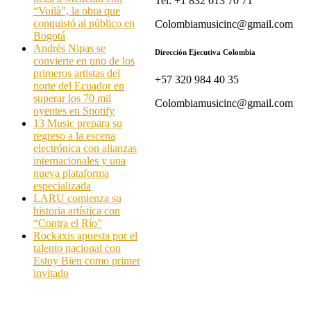
Tel: +1 832 613 70 71
“Voilà”, la obra que
conquistó al público en
Colombiamusicinc@gmail.com
Bogotá
Andrés Nipas se
Dirección Ejecutiva Colombia
convierte en uno de los
primeros artistas del
+57 320 984 40 35
norte del Ecuador en
superar los 70 mil
Colombiamusicinc@gmail.com
oyentes en Spotify
13 Music prepara su
regreso a la escena
electrónica con alianzas
internacionales y una
nueva plataforma
especializada
LARU comienza su
historia artística con
“Contra el Río”
Rockaxis apuesta por el
talento nacional con
Estoy Bien como primer
invitado