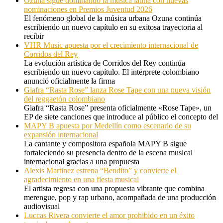
Ozuna sigue dominando la música latina con nuevas
nominaciones en Premios Juventud 2026
El fenómeno global de la música urbana Ozuna continúa
escribiendo un nuevo capítulo en su exitosa trayectoria al
recibir
VHR Music apuesta por el crecimiento internacional de
Corridos del Rey
La evolución artística de Corridos del Rey continúa
escribiendo un nuevo capítulo. El intérprete colombiano
anunció oficialmente la firma
Giafra “Rasta Rose” lanza Rose Tape con una nueva visión
del reggaetón colombiano
Giafra “Rasta Rose” presenta oficialmente «Rose Tape», un
EP de siete canciones que introduce al público el concepto del
MAPY B apuesta por Medellín como escenario de su
expansión internacional
La cantante y compositora española MAPY B sigue
fortaleciendo su presencia dentro de la escena musical
internacional gracias a una propuesta
Alexis Martinez estrena “Bendito” y convierte el
agradecimiento en una fiesta musical
El artista regresa con una propuesta vibrante que combina
merengue, pop y rap urbano, acompañada de una producción
audiovisual
Luccas Rivera convierte el amor prohibido en un éxito