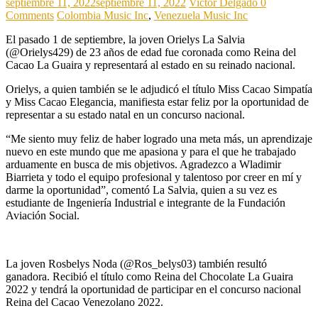
septiembre 11, 2022
septiembre 11, 2022
Victor Delgado
0
Comments
Colombia Music Inc
,
Venezuela Music Inc
El pasado 1 de septiembre, la joven Orielys La Salvia
(@Orielys429) de 23 años de edad fue coronada como Reina del
Cacao La Guaira y representará al estado en su reinado nacional.
Orielys, a quien también se le adjudicó el título Miss Cacao Simpatía
y Miss Cacao Elegancia, manifiesta estar feliz por la oportunidad de
representar a su estado natal en un concurso nacional.
“Me siento muy feliz de haber logrado una meta más, un aprendizaje
nuevo en este mundo que me apasiona y para el que he trabajado
arduamente en busca de mis objetivos. Agradezco a Wladimir
Biarrieta y todo el equipo profesional y talentoso por creer en mí y
darme la oportunidad”, comentó La Salvia, quien a su vez es
estudiante de Ingeniería Industrial e integrante de la Fundación
Aviación Social.
La joven Rosbelys Noda (@Ros_belys03) también resultó
ganadora. Recibió el título como Reina del Chocolate La Guaira
2022 y tendrá la oportunidad de participar en el concurso nacional
Reina del Cacao Venezolano 2022.