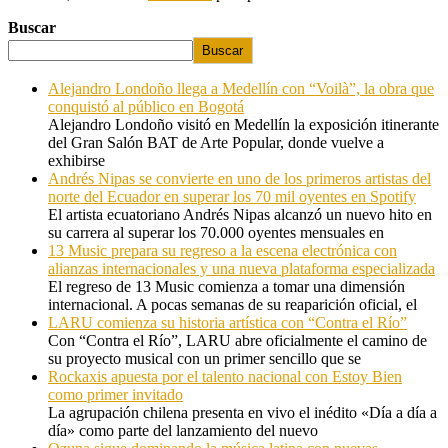
Buscar
Buscar
Alejandro Londoño llega a Medellín con “Voilà”, la obra que
conquistó al público en Bogotá
Alejandro Londoño visitó en Medellín la exposición itinerante
del Gran Salón BAT de Arte Popular, donde vuelve a
exhibirse
Andrés Nipas se convierte en uno de los primeros artistas del
norte del Ecuador en superar los 70 mil oyentes en Spotify
El artista ecuatoriano Andrés Nipas alcanzó un nuevo hito en
su carrera al superar los 70.000 oyentes mensuales en
13 Music prepara su regreso a la escena electrónica con
alianzas internacionales y una nueva plataforma especializada
El regreso de 13 Music comienza a tomar una dimensión
internacional. A pocas semanas de su reaparición oficial, el
LARU comienza su historia artística con “Contra el Río”
Con “Contra el Río”, LARU abre oficialmente el camino de
su proyecto musical con un primer sencillo que se
Rockaxis apuesta por el talento nacional con Estoy Bien
como primer invitado
La agrupación chilena presenta en vivo el inédito «Día a día a
día» como parte del lanzamiento del nuevo