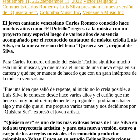
septiembre 11, 2022
septiembre 11, 2022
Victor Delgado
0
Comments
Carlos Romero y Luis Silva presentan la nueva versión
de “Quisiera Ser”
,
Colombia Music Inc
,
Venezuela Music Inc
El joven cantante venezolano Carlos Romero conocido hace
muchos años como “El Potrillo” regresa a la música con un
proyecto muy especial luego de varios años de ausencia
acompañado por el reconocido cantautor de música criolla Luis
Silva, en la nueva versión del tema “Quisiera ser”, original de
Silva.
Para Carlos Romero, oriundo del estado Táchira significa mucho
esta unión musical, ya que marca el inicio de una nueva etapa en su
carrera y qué mejor manera de hacerlo que con un gran intérprete de
la música venezolana.
“Fue una idea que salió de repente, al inicio no lo creía posible, a
Luis Silva lo conozco desde hace varios años y el cariño que me
tiene es muy bonito. Simplemente le pregunté si podríamos hacer
algo y me dijo que sí, me propuso varios temas y nos decidimos por
“Quisiera Ser”, expresó el joven artista.
“Quisiera ser” es uno de los más exitosos temas de Luis Silva en
toda su trayectoria artística, y para esta nueva versión, estuvo a
cargo de los arreglos musicales el reconocido productor
colombiano Yohan Usuga en su estudio Felinos Producciones,