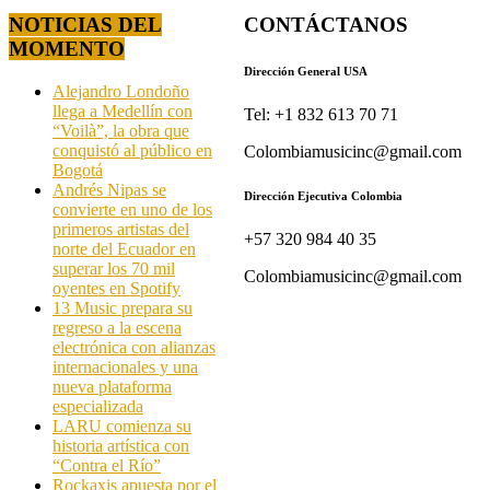
NOTICIAS DEL
CONTÁCTANOS
MOMENTO
Dirección General USA
Alejandro Londoño
llega a Medellín con
Tel: +1 832 613 70 71
“Voilà”, la obra que
conquistó al público en
Colombiamusicinc@gmail.com
Bogotá
Andrés Nipas se
Dirección Ejecutiva Colombia
convierte en uno de los
primeros artistas del
+57 320 984 40 35
norte del Ecuador en
superar los 70 mil
Colombiamusicinc@gmail.com
oyentes en Spotify
13 Music prepara su
regreso a la escena
electrónica con alianzas
internacionales y una
nueva plataforma
especializada
LARU comienza su
historia artística con
“Contra el Río”
Rockaxis apuesta por el