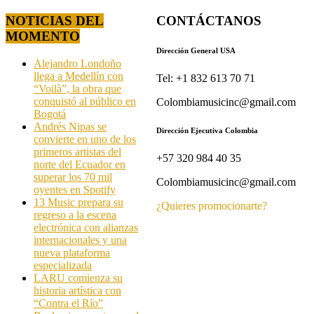
NOTICIAS DEL
CONTÁCTANOS
MOMENTO
Dirección General USA
Alejandro Londoño
llega a Medellín con
Tel: +1 832 613 70 71
“Voilà”, la obra que
conquistó al público en
Colombiamusicinc@gmail.com
Bogotá
Andrés Nipas se
Dirección Ejecutiva Colombia
convierte en uno de los
primeros artistas del
+57 320 984 40 35
norte del Ecuador en
superar los 70 mil
Colombiamusicinc@gmail.com
oyentes en Spotify
13 Music prepara su
¿Quieres promocionarte?
regreso a la escena
electrónica con alianzas
internacionales y una
nueva plataforma
especializada
LARU comienza su
historia artística con
“Contra el Río”