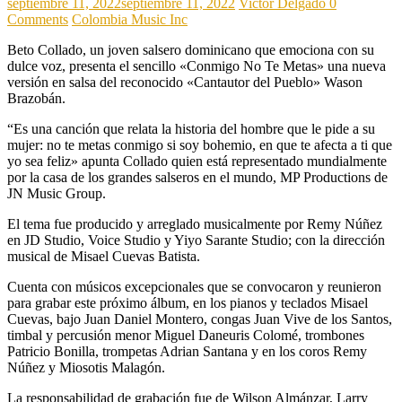
septiembre 11, 2022
septiembre 11, 2022
Victor Delgado
0
Comments
Colombia Music Inc
Beto Collado, un joven salsero dominicano que emociona con su
dulce voz, presenta el sencillo «Conmigo No Te Metas» una nueva
versión en salsa del reconocido «Cantautor del Pueblo» Wason
Brazobán.
“Es una canción que relata la historia del hombre que le pide a su
mujer: no te metas conmigo si soy bohemio, en que te afecta a ti que
yo sea feliz» apunta Collado quien está representado mundialmente
por la casa de los grandes salseros en el mundo, MP Productions de
JN Music Group.
El tema fue producido y arreglado musicalmente por Remy Núñez
en JD Studio, Voice Studio y Yiyo Sarante Studio; con la dirección
musical de Misael Cuevas Batista.
Cuenta con músicos excepcionales que se convocaron y reunieron
para grabar este próximo álbum, en los pianos y teclados Misael
Cuevas, bajo Juan Daniel Montero, congas Juan Vive de los Santos,
timbal y percusión menor Miguel Daneuris Colomé, trombones
Patricio Bonilla, trompetas Adrian Santana y en los coros Remy
Núñez y Miosotis Malagón.
La responsabilidad de grabación fue de Wilson Almánzar, Larry