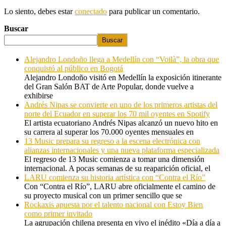
Lo siento, debes estar
conectado
para publicar un comentario.
Buscar
Buscar
Alejandro Londoño llega a Medellín con “Voilà”, la obra que
conquistó al público en Bogotá
Alejandro Londoño visitó en Medellín la exposición itinerante
del Gran Salón BAT de Arte Popular, donde vuelve a
exhibirse
Andrés Nipas se convierte en uno de los primeros artistas del
norte del Ecuador en superar los 70 mil oyentes en Spotify
El artista ecuatoriano Andrés Nipas alcanzó un nuevo hito en
su carrera al superar los 70.000 oyentes mensuales en
13 Music prepara su regreso a la escena electrónica con
alianzas internacionales y una nueva plataforma especializada
El regreso de 13 Music comienza a tomar una dimensión
internacional. A pocas semanas de su reaparición oficial, el
LARU comienza su historia artística con “Contra el Río”
Con “Contra el Río”, LARU abre oficialmente el camino de
su proyecto musical con un primer sencillo que se
Rockaxis apuesta por el talento nacional con Estoy Bien
como primer invitado
La agrupación chilena presenta en vivo el inédito «Día a día a