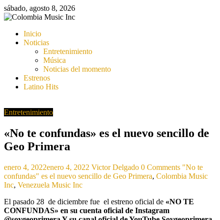
Saltar
sábado, agosto 8, 2026
al
contenido
Colombia
Inicio
Music
Noticias
Inc
Entretenimiento
Música
Colombia
Noticias del momento
Music
Estrenos
Inc
Latino Hits
Entretenimiento
«No te confundas» es el nuevo sencillo de
Geo Primera
enero 4, 2022
enero 4, 2022
Victor Delgado
0 Comments
"No te
confundas" es el nuevo sencillo de Geo Primera
,
Colombia Music
Inc
,
Venezuela Music Inc
El pasado 28 de diciembre fue el estreno oficial de
«NO TE
CONFUNDAS» en su cuenta oficial de Instagram
@soygeoprimera Y su canal oficial de YouTube Soygeoprimera.