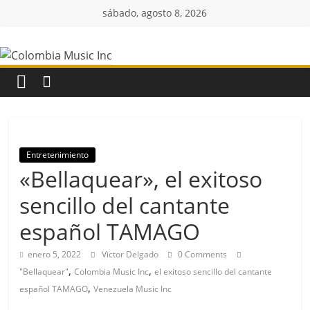
Saltar
sábado, agosto 8, 2026
al
Colombia
contenido
Music
Inc
Colombia
Entretenimiento
Music
«Bellaquear», el exitoso
Inc
sencillo del cantante
español TAMAGO
enero 5, 2022
Victor Delgado
0 Comments
,
,
"Bellaquear"
Colombia Music Inc
el exitoso sencillo del cantante
,
español TAMAGO
Venezuela Music Inc