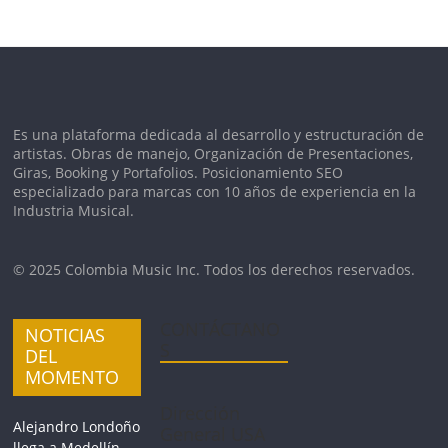
Es una plataforma dedicada al desarrollo y estructuración de
artistas. Obras de manejo, Organización de Presentaciones,
Giras, Booking y Portafolios. Posicionamiento SEO
especializado para marcas con 10 años de experiencia en la
Industria Musical.
© 2025 Colombia Music Inc. Todos los derechos reservados.
CONTÁCTANO
NOTICIAS
S
DEL
MOMENTO
Dirección
Alejandro Londoño
General USA
llega a Medellín