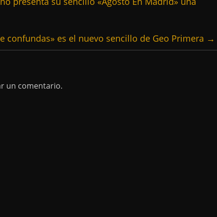
o presenta su sencillo «Agosto En Madrid» una
e confundas» es el nuevo sencillo de Geo Primera
→
ar un comentario.