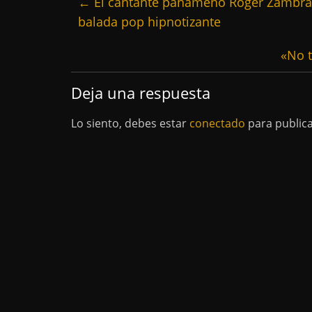
←
El cantante panameño Roger Zambran
balada pop hipnotizante
«No t
Deja una respuesta
Lo siento, debes estar
conectado
para public