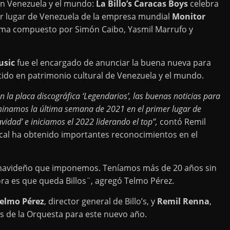
n Venezuela y el mundo:
La Billo’s Caracas Boys
celebra
mer lugar de Venezuela de la empresa mundial
Monitor
ema compuesto por Simón Caibo, Yasmil Marrufo y
usic
fue el encargado de anunciar la buena nueva para
ido en patrimonio cultural de Venezuela y el mundo.
n la placa discográfica ‘Legendarios’, las buenas noticias para
rminamos la última semana de 2021 en el primer lugar de
idad’ e iniciamos el 2022 liderando el top”,
contó Remil
cal ha obtenido importantes reconocimientos en el
 navideño que imponemos. Teníamos más de 20 años sin
ra es que queda Billos¨, agregó Telmo Pérez.
elmo Pérez
, director general de Billo’s, y
Remil Renna
,
os de la Orquesta para este nuevo año.