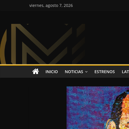
Saltar
viernes, agosto 7, 2026
al
contenido
Colombia
Music
Inc
Colombia
INICIO
NOTICIAS
ESTRENOS
LAT
Music
Inc