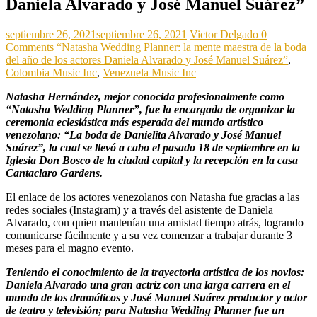
Daniela Alvarado y José Manuel Suárez”
septiembre 26, 2021
septiembre 26, 2021
Victor Delgado
0
Comments
“Natasha Wedding Planner: la mente maestra de la boda
del año de los actores Daniela Alvarado y José Manuel Suárez”
,
Colombia Music Inc
,
Venezuela Music Inc
Natasha Hernández, mejor conocida profesionalmente como
“Natasha Wedding Planner”, fue la encargada de organizar la
ceremonia eclesiástica más esperada del mundo artístico
venezolano: “La boda de Danielita Alvarado y José Manuel
Suárez”, la cual se llevó a cabo el pasado 18 de septiembre en la
Iglesia Don Bosco de la ciudad capital y la recepción en la casa
Cantaclaro Gardens.
El enlace de los actores venezolanos con Natasha fue gracias a las
redes sociales (Instagram) y a través del asistente de Daniela
Alvarado, con quien mantenían una amistad tiempo atrás, logrando
comunicarse fácilmente y a su vez comenzar a trabajar durante 3
meses para el magno evento.
Teniendo el conocimiento de la trayectoria artística de los novios:
Daniela Alvarado una gran actriz con una larga carrera en el
mundo de los dramáticos y José Manuel Suárez productor y actor
de teatro y televisión; para Natasha Wedding Planner fue un