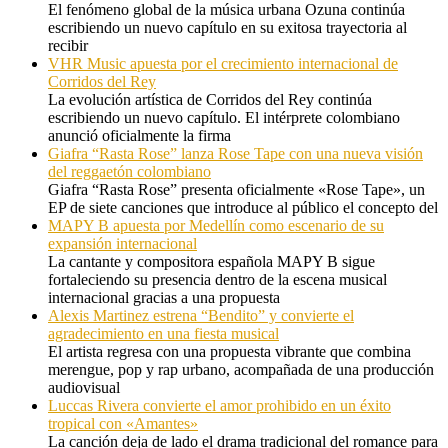
El fenómeno global de la música urbana Ozuna continúa
escribiendo un nuevo capítulo en su exitosa trayectoria al
recibir
VHR Music apuesta por el crecimiento internacional de
Corridos del Rey
La evolución artística de Corridos del Rey continúa
escribiendo un nuevo capítulo. El intérprete colombiano
anunció oficialmente la firma
Giafra “Rasta Rose” lanza Rose Tape con una nueva visión
del reggaetón colombiano
Giafra “Rasta Rose” presenta oficialmente «Rose Tape», un
EP de siete canciones que introduce al público el concepto del
MAPY B apuesta por Medellín como escenario de su
expansión internacional
La cantante y compositora española MAPY B sigue
fortaleciendo su presencia dentro de la escena musical
internacional gracias a una propuesta
Alexis Martinez estrena “Bendito” y convierte el
agradecimiento en una fiesta musical
El artista regresa con una propuesta vibrante que combina
merengue, pop y rap urbano, acompañada de una producción
audiovisual
Luccas Rivera convierte el amor prohibido en un éxito
tropical con «Amantes»
La canción deja de lado el drama tradicional del romance para