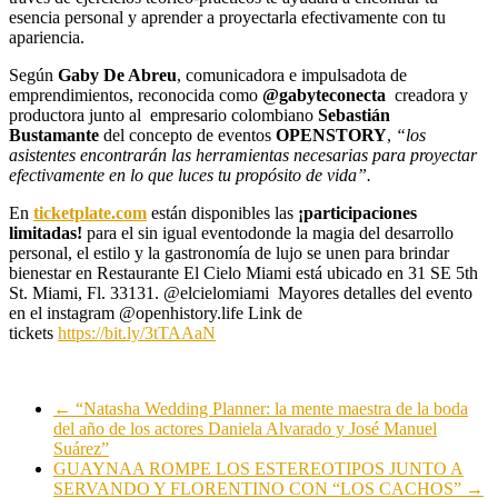
esencia personal y aprender a proyectarla efectivamente con tu
apariencia.
Según
Gaby De Abreu
, comunicadora e impulsadota de
emprendimientos, reconocida como
@gabyteconecta
creadora y
productora junto al empresario colombiano
Sebastián
Bustamante
del concepto de eventos
OPENSTORY
,
“los
asistentes encontrarán las herramientas necesarias para proyectar
efectivamente en lo que luces tu propósito de vida”.
En
ticketplate.com
están disponibles las
¡participaciones
limitadas!
para el sin igual eventodonde la magia del desarrollo
personal, el estilo y la gastronomía de lujo se unen para brindar
bienestar en Restaurante El Cielo Miami está ubicado en 31 SE 5th
St. Miami, Fl. 33131. @elcielomiami Mayores detalles del evento
en el instagram @openhistory.life Link de
tickets
https://bit.ly/3tTAAaN
←
“Natasha Wedding Planner: la mente maestra de la boda
del año de los actores Daniela Alvarado y José Manuel
Suárez”
GUAYNAA ROMPE LOS ESTEREOTIPOS JUNTO A
SERVANDO Y FLORENTINO CON “LOS CACHOS”
→