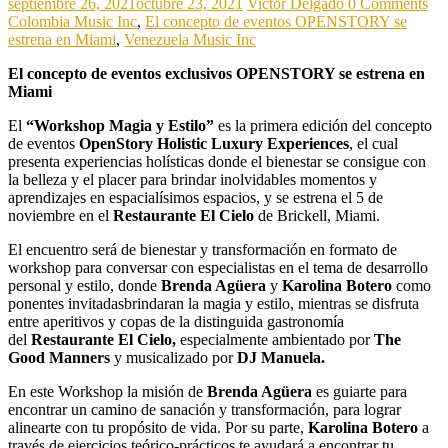
septiembre 26, 2021
octubre 23, 2021
Victor Delgado
0 Comments
Colombia Music Inc
,
El concepto de eventos OPENSTORY se
estrena en Miami
,
Venezuela Music Inc
El concepto de eventos exclusivos OPENSTORY se estrena en
Miami
El
“Workshop Magia y Estilo”
es la primera edición del concepto
de eventos
OpenStory Holistic Luxury Experiences
, el cual
presenta experiencias holísticas donde el bienestar se consigue con
la belleza y el placer para brindar inolvidables momentos y
aprendizajes en espacialísimos espacios, y se estrena el 5 de
noviembre en el
Restaurante El Cielo
de Brickell, Miami.
El encuentro será de bienestar y transformación en formato de
workshop para conversar con especialistas en el tema de desarrollo
personal y estilo, donde
Brenda Agüera
y
Karolina Botero
como
ponentes invitadasbrindaran la magia y estilo, mientras se disfruta
entre aperitivos y copas de la distinguida gastronomía
del
Restaurante El Cielo,
especialmente ambientado por
The
Good Manners
y musicalizado por
DJ Manuela.
En este Workshop la misión de
Brenda Agüera
es guiarte para
encontrar un camino de sanación y transformación, para lograr
alinearte con tu propósito de vida. Por su parte,
Karolina Botero
a
través de ejercicios teórico-prácticos te ayudará a encontrar tu