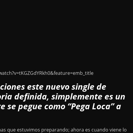
watch?v=tKGZGdYRkh0&feature=emb_title
nciones este nuevo single de
ria definida, simplemente es un
te se pegue como “Pega Loca” a
mas que estuvimos preparando; ahora es cuando viene lo