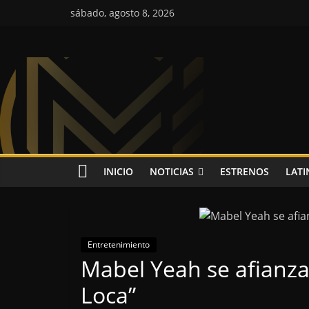
Saltar
sábado, agosto 8, 2026
al
contenido
Colombia
Music
Inc
Colombia
INICIO
NOTICIAS
ESTRENOS
LATI
Music
Inc
Entretenimiento
Mabel Yeah se afianza
Loca”