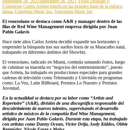
septiembre 26, 2021
septiembre 26, 2021
Victor Delgado
0
Comments
Carlos Arrieta triunfa en las grandes ligas de la música
latina
,
Colombia Music Inc
,
Venezuela Music Inc
El venezolano se destaca como A&R y manager dentro de las
filas de Red Wine Management empresa dirigida por Juan
Pablo Galavis
Hace siete años Carlos Arrieta decidió expandir sus horizontes y
emprender la búsqueda tras sus sueños fuera de su Maracaibo natal,
trabajando en diferentes ámbitos del Showbiz.
El venezolano, radicado en Miami, continúa sumando éxitos, luego
de culminar su maestría en “negocios del entretenimiento”, puesto
que Arrieta, ha trabajado en producciones especiales para grandes
cadenas de televisión como Telemundo y Univisión en programas
como: La Voz, Latin Billboard, Premios Lo Nuestro y Premios
Juventud.
En la actualidad se destaca por su labor como “Artists and
Repertoire” (A&R), división de una discográfica responsable del
descubrimiento de nuevos talentos, supervisando el desarrollo
artístico de músicos de la compañía Red Wine Management,
dirigida por Juan Pablo Galavis. Durante esta etapa, ha trabajado
con artistas como Danny Ocean, Victor Drija, Andy Kiddos, Obbie
Bermúdez, Nicole Favre y Malxs.