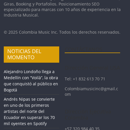
Giras, Booking y Portafolios. Posicionamiento SEO
especializado para marcas con 10 años de experiencia en la
Industria Musical.
© 2025 Colombia Music Inc. Todos los derechos reservados.
CONTÁCTANOS
NOTICIAS DEL
MOMENTO
Dirección General USA
Alejandro Londoño llega a
Medellín con “Voilà”, la obra
Tel: +1 832 613 70 71
que conquistó al público en
Colombiamusicinc@gmail.c
Bogotá
om
Andrés Nipas se convierte
en uno de los primeros
Dirección Ejecutiva
artistas del norte del
Colombia
Ecuador en superar los 70
mil oyentes en Spotify
+57 320 984 40 35