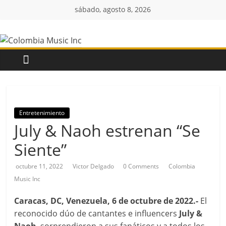
Saltar
sábado, agosto 8, 2026
al
Colombia
contenido
Music
Inc
Colombia
Entretenimiento
Music
July & Naoh estrenan “Se
Inc
Siente”
octubre 11, 2022
Victor Delgado
0 Comments
Colombia
Music Inc
Caracas, DC, Venezuela, 6 de octubre de 2022.-
El
reconocido dúo de cantantes e influencers
July &