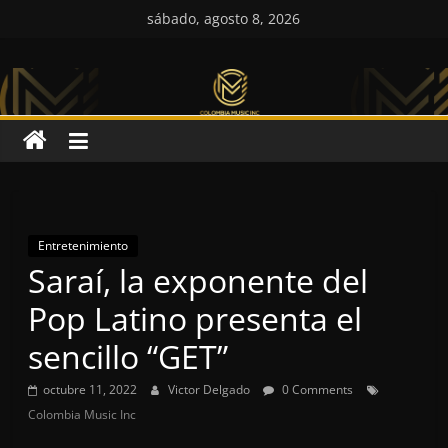
Saltar
sábado, agosto 8, 2026
al
Colombia
contenido
Music
Inc
Colombia
Music
Entretenimiento
Saraí, la exponente del
Inc
Pop Latino presenta el
sencillo “GET”
octubre 11, 2022
Victor Delgado
0 Comments
Colombia Music Inc