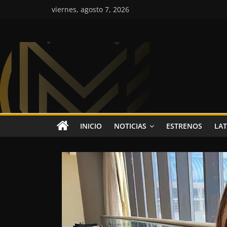
Saltar
viernes, agosto 7, 2026
al
contenido
Colombia
Music
Inc
Colombia
INICIO
NOTICIAS
ESTRENOS
LAT
Music
Inc