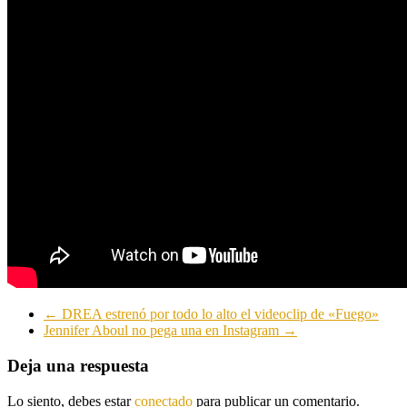
←
DREA estrenó por todo lo alto el videoclip de «Fuego»
Jennifer Aboul no pega una en Instagram
→
Deja una respuesta
Lo siento, debes estar
conectado
para publicar un comentario.