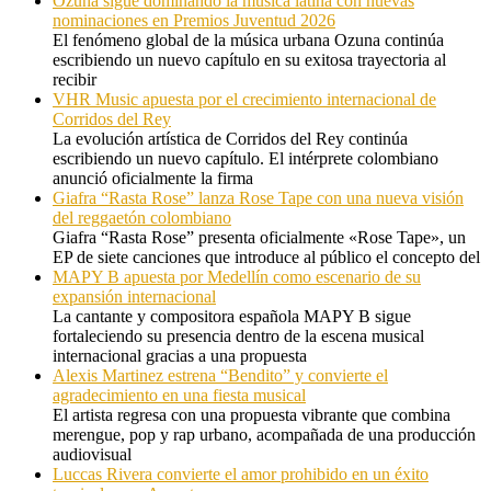
Ozuna sigue dominando la música latina con nuevas
nominaciones en Premios Juventud 2026
El fenómeno global de la música urbana Ozuna continúa
escribiendo un nuevo capítulo en su exitosa trayectoria al
recibir
VHR Music apuesta por el crecimiento internacional de
Corridos del Rey
La evolución artística de Corridos del Rey continúa
escribiendo un nuevo capítulo. El intérprete colombiano
anunció oficialmente la firma
Giafra “Rasta Rose” lanza Rose Tape con una nueva visión
del reggaetón colombiano
Giafra “Rasta Rose” presenta oficialmente «Rose Tape», un
EP de siete canciones que introduce al público el concepto del
MAPY B apuesta por Medellín como escenario de su
expansión internacional
La cantante y compositora española MAPY B sigue
fortaleciendo su presencia dentro de la escena musical
internacional gracias a una propuesta
Alexis Martinez estrena “Bendito” y convierte el
agradecimiento en una fiesta musical
El artista regresa con una propuesta vibrante que combina
merengue, pop y rap urbano, acompañada de una producción
audiovisual
Luccas Rivera convierte el amor prohibido en un éxito