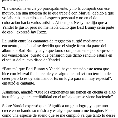
“La canción la envié yo principalmente, y no la compartí con ese
motivo, era una muestra de lo que trabajé con Marval, debido a que
yo laboraba con ellos en el aspecto personal y no en el de
colocación hacia varios artistas. Al tiempo, Nesty me dijo que a
Yandel le gustó, pero no me había dicho que Bad Bunny sería parte
de eso”, expresó Jay Rozz.
La unión entre los cantantes de reggaetón surgió mediante un
encuentro, en el cual se decidió que el single formaría parte del
álbum de Bad Bunny, algo que tomó completamente por sorpresa a
los venezolanos, puesto que pensaron que dicho sencillo estaría en
el setlist del nuevo disco de Yandel.
“Para mí, que Bad Bunny y Yandel hayan cantado este tema que
hice con Marval fue increíble y es algo que todavía no termino de
creer pero lo estoy asimilando. Es un logro para mí muy especial”,
enfatizó el cantante.
Asimismo, añadió: “Que los exponentes me tomen en cuenta es algo
increíble y genera credibilidad en el trabajo que se viene haciendo”.
Sobre Yandel expresó que: “Significa un gran logro, ya que uno
crece escuchando su música y es algo que nunca me imaginé. Fue
como una especie de sueño que se me cumplió ya que tanto lo deseé