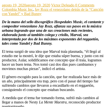
agosto 19, 2020
agosto 19, 2020
Victor Delgado
0 Comments
Colombia Music Inc
,
Jay Rozz el venezolano detrás de la “Canción
con Yandel” y Bad Bunny
De la mano del sello discográfico Hospedales Music, el cantante y
compositor venezolano Jay Rozz, afianza sus pasos en la música
urbana logrando que una de sus creaciones más recientes,
elaborada junto al también colega y criollo, Marval, sea
interpretada por dos de los máximos exponentes del reggaetón,
tales como Yandel y Bad Bunny.
El tema surgió de una idea que Marval traía plasmada, “él llegó al
estudio me la mostró, le dije que estaba súper buena, y junto con mi
productor, Aular, solidificamos ese concepto que él traía, logramos
hacer un buen tema. Nos tomó casi dos días pues cambiamos y
movimos muchas piezas”, indicó el artista.
El género escogido para la canción, que fue realizada hace más de
un año, principalmente era trap, pero con el pasar del tiempo fue
sufriendo cambios que llevaron a encasillarlo en el reggaetón,
consiguiendo el concepto que estaban buscando.
A medida que el tema fue tomando forma, sufrió más cambios al
llegar a manos de Nesty
La Mente Maestra
, reconocido productor
puertorriqueño.