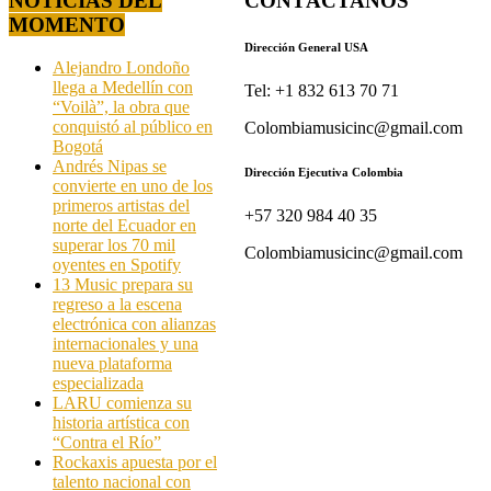
NOTICIAS DEL
CONTÁCTANOS
MOMENTO
Dirección General USA
Alejandro Londoño
llega a Medellín con
Tel: +1 832 613 70 71
“Voilà”, la obra que
conquistó al público en
Colombiamusicinc@gmail.com
Bogotá
Andrés Nipas se
Dirección Ejecutiva Colombia
convierte en uno de los
primeros artistas del
+57 320 984 40 35
norte del Ecuador en
superar los 70 mil
Colombiamusicinc@gmail.com
oyentes en Spotify
13 Music prepara su
regreso a la escena
electrónica con alianzas
internacionales y una
nueva plataforma
especializada
LARU comienza su
historia artística con
“Contra el Río”
Rockaxis apuesta por el
talento nacional con