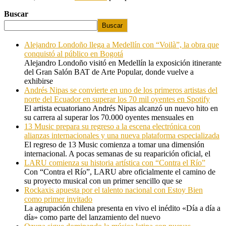
Buscar
Buscar
Alejandro Londoño llega a Medellín con “Voilà”, la obra que
conquistó al público en Bogotá
Alejandro Londoño visitó en Medellín la exposición itinerante
del Gran Salón BAT de Arte Popular, donde vuelve a
exhibirse
Andrés Nipas se convierte en uno de los primeros artistas del
norte del Ecuador en superar los 70 mil oyentes en Spotify
El artista ecuatoriano Andrés Nipas alcanzó un nuevo hito en
su carrera al superar los 70.000 oyentes mensuales en
13 Music prepara su regreso a la escena electrónica con
alianzas internacionales y una nueva plataforma especializada
El regreso de 13 Music comienza a tomar una dimensión
internacional. A pocas semanas de su reaparición oficial, el
LARU comienza su historia artística con “Contra el Río”
Con “Contra el Río”, LARU abre oficialmente el camino de
su proyecto musical con un primer sencillo que se
Rockaxis apuesta por el talento nacional con Estoy Bien
como primer invitado
La agrupación chilena presenta en vivo el inédito «Día a día a
día» como parte del lanzamiento del nuevo