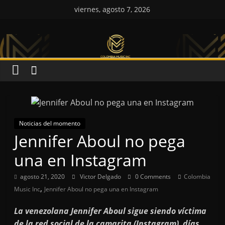
Saltar
viernes, agosto 7, 2026
al
Colombia
contenido
Music
Inc
Colombia
Music
Noticias del momento
Jennifer Aboul no pega
Inc
una en Instagram
agosto 21, 2020
Victor Delgado
0 Comments
Colombia
,
Music Inc
Jennifer Aboul no pega una en Instagram
La venezolana Jennifer Aboul sigue siendo víctima
de la red social de la camarita (Instagram), días