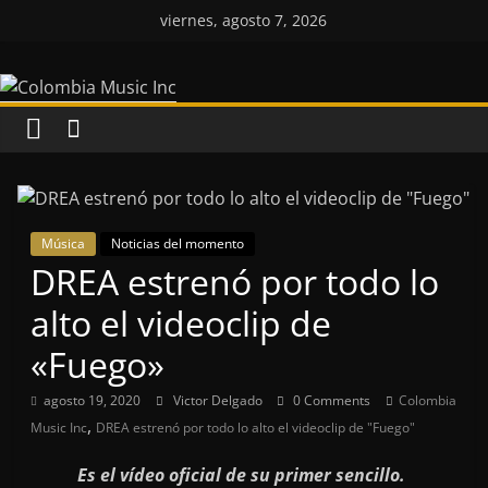
Saltar
viernes, agosto 7, 2026
al
Colombia
contenido
Music
Inc
Colombia
Música
Noticias del momento
Music
DREA estrenó por todo lo
Inc
alto el videoclip de
«Fuego»
agosto 19, 2020
Victor Delgado
0 Comments
Colombia
,
Music Inc
DREA estrenó por todo lo alto el videoclip de "Fuego"
Es el vídeo oficial de su primer sencillo.