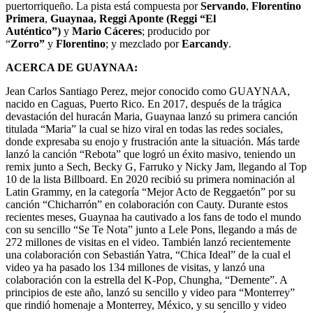
puertorriqueño. La pista está compuesta por
Servando
,
Florentino
Primera
,
Guaynaa, Reggi Aponte (Reggi “El
Auténtico”)
y
Mario Cáceres
; producido por
“
Zorro”
y
Florentino
; y mezclado por
Earcandy
.
ACERCA DE GUAYNAA:
Jean Carlos Santiago Perez, mejor conocido como GUAYNAA,
nacido en Caguas, Puerto Rico. En 2017, después de la trágica
devastación del huracán Maria, Guaynaa lanzó su primera canción
titulada “Maria” la cual se hizo viral en todas las redes sociales,
donde expresaba su enojo y frustración ante la situación. Más tarde
lanzó la canción “Rebota” que logró un éxito masivo, teniendo un
remix junto a Sech, Becky G, Farruko y Nicky Jam, llegando al Top
10 de la lista Billboard. En 2020 recibió su primera nominación al
Latin Grammy, en la categoría “Mejor Acto de Reggaetón” por su
canción “Chicharrón” en colaboración con Cauty. Durante estos
recientes meses, Guaynaa ha cautivado a los fans de todo el mundo
con su sencillo “Se Te Nota” junto a Lele Pons, llegando a más de
272 millones de visitas en el video. También lanzó recientemente
una colaboración con Sebastián Yatra, “Chica Ideal” de la cual el
video ya ha pasado los 134 millones de visitas, y lanzó una
colaboración con la estrella del K-Pop, Chungha, “Demente”. A
principios de este año, lanzó su sencillo y video para “Monterrey”
que rindió homenaje a Monterrey, México, y su sencillo y video