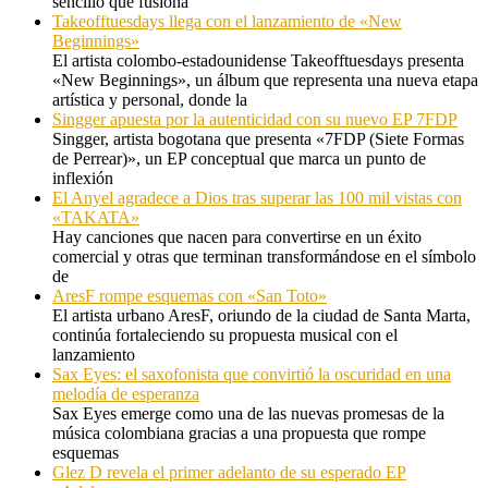
sencillo que fusiona
Takeofftuesdays llega con el lanzamiento de «New
Beginnings»
El artista colombo-estadounidense Takeofftuesdays presenta
«New Beginnings», un álbum que representa una nueva etapa
artística y personal, donde la
Singger apuesta por la autenticidad con su nuevo EP 7FDP
Singger, artista bogotana que presenta «7FDP (Siete Formas
de Perrear)», un EP conceptual que marca un punto de
inflexión
El Anyel agradece a Dios tras superar las 100 mil vistas con
«TAKATA»
Hay canciones que nacen para convertirse en un éxito
comercial y otras que terminan transformándose en el símbolo
de
AresF rompe esquemas con «San Toto»
El artista urbano AresF, oriundo de la ciudad de Santa Marta,
continúa fortaleciendo su propuesta musical con el
lanzamiento
Sax Eyes: el saxofonista que convirtió la oscuridad en una
melodía de esperanza
Sax Eyes emerge como una de las nuevas promesas de la
música colombiana gracias a una propuesta que rompe
esquemas
Glez D revela el primer adelanto de su esperado EP