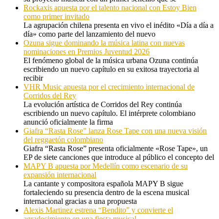
Rockaxis apuesta por el talento nacional con Estoy Bien
como primer invitado
La agrupación chilena presenta en vivo el inédito «Día a día a
día» como parte del lanzamiento del nuevo
Ozuna sigue dominando la música latina con nuevas
nominaciones en Premios Juventud 2026
El fenómeno global de la música urbana Ozuna continúa
escribiendo un nuevo capítulo en su exitosa trayectoria al
recibir
VHR Music apuesta por el crecimiento internacional de
Corridos del Rey
La evolución artística de Corridos del Rey continúa
escribiendo un nuevo capítulo. El intérprete colombiano
anunció oficialmente la firma
Giafra “Rasta Rose” lanza Rose Tape con una nueva visión
del reggaetón colombiano
Giafra “Rasta Rose” presenta oficialmente «Rose Tape», un
EP de siete canciones que introduce al público el concepto del
MAPY B apuesta por Medellín como escenario de su
expansión internacional
La cantante y compositora española MAPY B sigue
fortaleciendo su presencia dentro de la escena musical
internacional gracias a una propuesta
Alexis Martinez estrena “Bendito” y convierte el
agradecimiento en una fiesta musical