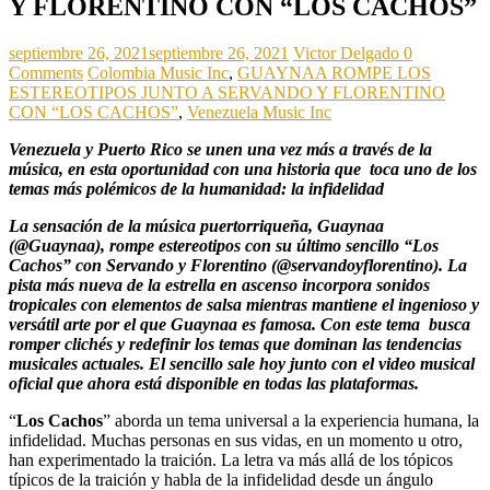
Y FLORENTINO CON “LOS CACHOS”
septiembre 26, 2021
septiembre 26, 2021
Victor Delgado
0
Comments
Colombia Music Inc
,
GUAYNAA ROMPE LOS
ESTEREOTIPOS JUNTO A SERVANDO Y FLORENTINO
CON “LOS CACHOS”
,
Venezuela Music Inc
Venezuela y Puerto Rico se unen una vez más a través de la
música, en esta oportunidad con una historia que toca uno de los
temas más polémicos de la humanidad: la infidelidad
La sensación de la música puertorriqueña, Guaynaa
(@Guaynaa), rompe estereotipos con su último sencillo “Los
Cachos” con Servando y Florentino (@servandoyflorentino). La
pista más nueva de la estrella en ascenso incorpora sonidos
tropicales con elementos de salsa mientras mantiene el ingenioso y
versátil arte por el que Guaynaa es famosa. Con este tema busca
romper clichés y redefinir los temas que dominan las tendencias
musicales actuales. El sencillo sale hoy junto con el video musical
oficial que ahora está disponible en todas las plataformas.
“
Los Cachos
” aborda un tema universal a la experiencia humana, la
infidelidad. Muchas personas en sus vidas, en un momento u otro,
han experimentado la traición. La letra va más allá de los tópicos
típicos de la traición y habla de la infidelidad desde un ángulo