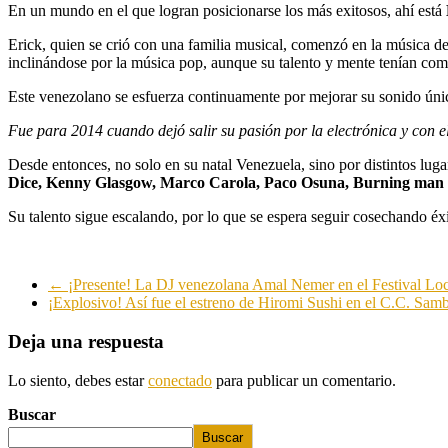
En un mundo en el que logran posicionarse los más exitosos, ahí está
Erick, quien se crió con una familia musical, comenzó en la música de
inclinándose por la música pop, aunque su talento y mente tenían como
Este venezolano se esfuerza continuamente por mejorar su sonido úni
Fue para 2014 cuando dejó salir su pasión por la electrónica y con e
Desde entonces, no solo en su natal Venezuela, sino por distintos lu
Dice, Kenny Glasgow, Marco Carola, Paco Osuna, Burning man 
Su talento sigue escalando, por lo que se espera seguir cosechando éxit
←
¡Presente! La DJ venezolana Amal Nemer en el Festival Lo
¡Explosivo! Así fue el estreno de Hiromi Sushi en el C.C. Sam
Deja una respuesta
Lo siento, debes estar
conectado
para publicar un comentario.
Buscar
Buscar