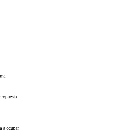
irma
propuesta
za a ocupar