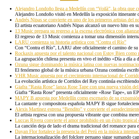
Alejandro Londoño llega a Medellín con “Voilà”, la obra que c
Alejandro Londoño visitó en Medellín la exposición itinerante
Andrés Nipas se convierte en uno de los primeros artistas del n
El artista ecuatoriano Andrés Nipas alcanzó un nuevo hito en s
13 Music prepara su regreso a la escena electrónica con alianza
El regreso de 13 Music comienza a tomar una dimensión internac
LARU comienza su historia artística con “Contra el Río”
Con “Contra el Río”, LARU abre oficialmente el camino de su 
Rockaxis apuesta por el talento nacional con Estoy Bien como 
La agrupación chilena presenta en vivo el inédito «Día a día a
Ozuna sigue dominando la música latina con nuevas nominaci
El fenómeno global de la música urbana Ozuna continúa escribie
VHR Music apuesta por el crecimiento internacional de Corrid
La evolución artística de Corridos del Rey continúa escribiendo
Giafra “Rasta Rose” lanza Rose Tape con una nueva visión de
Giafra “Rasta Rose” presenta oficialmente «Rose Tape», un EP d
MAPY B apuesta por Medellín como escenario de su expansión
La cantante y compositora española MAPY B sigue fortaleciendo
Alexis Martinez estrena “Bendito” y convierte el agradecimient
El artista regresa con una propuesta vibrante que combina me
Luccas Rivera convierte el amor prohibido en un éxito tropica
La canción deja de lado el drama tradicional del romance para 
Dayan Flor fortalece la presencia del Perú en la música internac
La internacionalización del folclore peruano sigue sumando capí