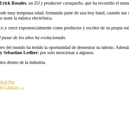
Erick Rosales
, un
DJ y productor caraqueño
, que ha recorrido el mu
sde muy temprana edad; formando parte de una boy band, cuando tan solo
 norte la música electrónica.
co y crece exponencialmente como productor y escritor de su propia mú
l pasar de los años ha evolucionado.
gares del mundo ha tenido la oportunidad de demostrar su talento. Ademá
y Sebastian Ledher
; por solo mencionar a algunos.
os dentro de la industria.
cked Pro
bil Caracas
→