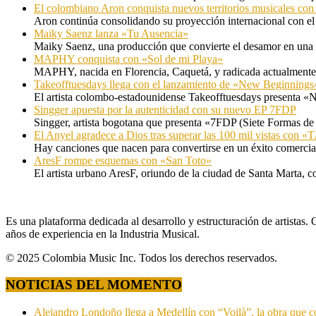
El colombiano Aron conquista nuevos territorios musicales co
Aron continúa consolidando su proyección internacional con el
Maiky Saenz lanza «Tu Ausencia»
Maiky Saenz, una producción que convierte el desamor en una hi
MAPHY conquista con «Sol de mi Playa»
MAPHY, nacida en Florencia, Caquetá, y radicada actualmente e
Takeofftuesdays llega con el lanzamiento de «New Beginnings
El artista colombo-estadounidense Takeofftuesdays presenta «N
Singger apuesta por la autenticidad con su nuevo EP 7FDP
Singger, artista bogotana que presenta «7FDP (Siete Formas de
El Anyel agradece a Dios tras superar las 100 mil vistas con
Hay canciones que nacen para convertirse en un éxito comercia
AresF rompe esquemas con «San Toto»
El artista urbano AresF, oriundo de la ciudad de Santa Marta, c
Es una plataforma dedicada al desarrollo y estructuración de artista
años de experiencia en la Industria Musical.
© 2025 Colombia Music Inc. Todos los derechos reservados.
NOTICIAS DEL MOMENTO
Alejandro Londoño llega a Medellín con “Voilà”, la obra que c