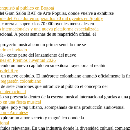
onquistó al público en Bogotá
 del Gran Salón BAT de Arte Popular, donde vuelve a exhibirse
orte del Ecuador en superar los 70 mil oyentes en Spotify
u carrera al superar los 70.000 oyentes mensuales en
s internacionales y una nueva plataforma especializada
ional. A pocas semanas de su reaparición oficial, el
proyecto musical con un primer sencillo que se
primer invitado
 día» como parte del lanzamiento del nuevo
ones en Premios Juventud 2026
ndo un nuevo capítulo en su exitosa trayectoria al recibir
os del Rey
 un nuevo capítulo. El intérprete colombiano anunció oficialmente la f
l reggaetón colombiano
e siete canciones que introduce al público el concepto del
 internacional
 su presencia dentro de la escena musical internacional gracias a una 
o en una fiesta musical
rengue, pop y rap urbano, acompañada de una producción audiovisual
l con «Amantes»
explorar un amor secreto y magnético donde la
ional
tulos relevantes. En una industria donde la diversidad cultural comien