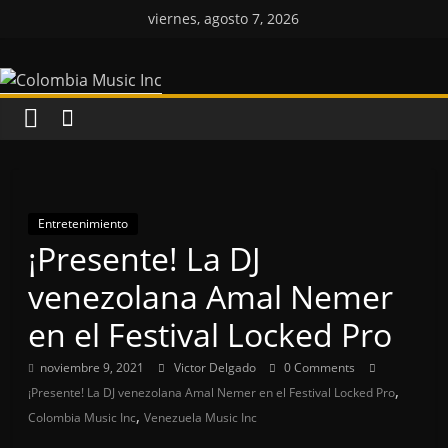
Saltar
viernes, agosto 7, 2026
al
Colombia
contenido
Music
Inc
Colombia
Entretenimiento
Music
¡Presente! La DJ
Inc
venezolana Amal Nemer
en el Festival Locked Pro
noviembre 9, 2021
Victor Delgado
0 Comments
,
¡Presente! La DJ venezolana Amal Nemer en el Festival Locked Pro
,
Colombia Music Inc
Venezuela Music Inc