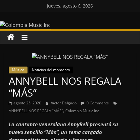
Saltar
jueves, agosto 6, 2026
al
Colombia
contenido
Music
Inc
Colombia
Música
Noticias del momento
Music
ANNYBELL NOS REGALA
Inc
“MÁS”
agosto 25, 2020
Victor Delgado
0 Comments
,
ANNYBELL NOS REGALA “MÁS”
Colombia Music Inc
La cantante venezolana AnnyBell presentó su
nuevo sencillo “Más”, un tema cargado