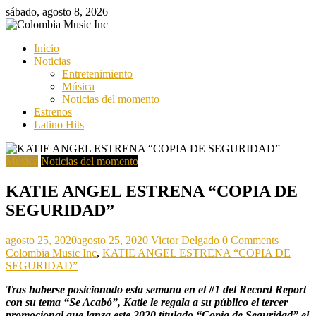
Saltar
sábado, agosto 8, 2026
al
contenido
Colombia
Inicio
Music
Noticias
Inc
Entretenimiento
Música
Colombia
Noticias del momento
Music
Estrenos
Inc
Latino Hits
Música
Noticias del momento
KATIE ANGEL ESTRENA “COPIA DE
SEGURIDAD”
agosto 25, 2020
agosto 25, 2020
Victor Delgado
0 Comments
Colombia Music Inc
,
KATIE ANGEL ESTRENA “COPIA DE
SEGURIDAD”
Tras haberse posicionado esta semana en el #1 del Record Report
con su tema “Se Acabó”, Katie le regala a su público el tercer
promocional que lanza este 2020 titulado “Copia de Seguridad” el