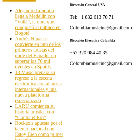
Dirección General USA
Alejandro Londoño
llega a Medellín con
Tel: +1 832 613 70 71
“Voilà”, la obra que
conquistó al público en
Colombiamusicinc@gmail.com
Bogotá
Andrés Nipas se
Dirección Ejecutiva Colombia
convierte en uno de los
primeros artistas del
+57 320 984 40 35
norte del Ecuador en
superar los 70 mil
Colombiamusicinc@gmail.com
oyentes en Spotify
13 Music prepara su
regreso a la escena
electrónica con alianzas
internacionales y una
nueva plataforma
especializada
LARU comienza su
historia artística con
“Contra el Río”
Rockaxis apuesta por el
talento nacional con
Estoy Bien como primer
invitado