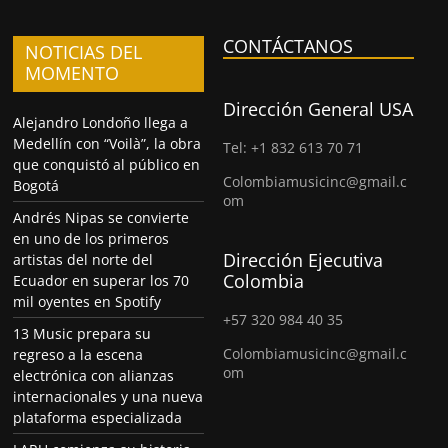
CONTÁCTANOS
NOTICIAS DEL
MOMENTO
Dirección General USA
Alejandro Londoño llega a
Medellín con “Voilà”, la obra
Tel: +1 832 613 70 71
que conquistó al público en
Colombiamusicinc@gmail.c
Bogotá
om
Andrés Nipas se convierte
en uno de los primeros
Dirección Ejecutiva
artistas del norte del
Colombia
Ecuador en superar los 70
mil oyentes en Spotify
+57 320 984 40 35
13 Music prepara su
Colombiamusicinc@gmail.c
regreso a la escena
om
electrónica con alianzas
internacionales y una nueva
plataforma especializada