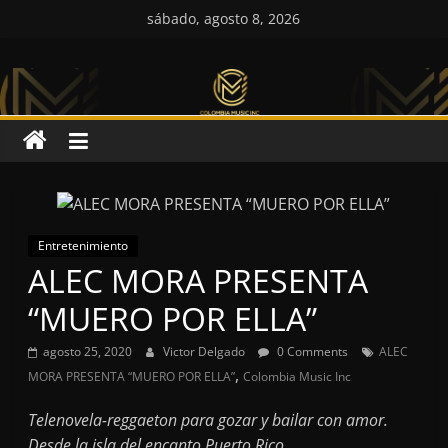
Saltar
sábado, agosto 8, 2026
al
Colombia
contenido
Music
Inc
Colombia
Music
Entretenimiento
ALEC MORA PRESENTA
Inc
“MUERO POR ELLA”
agosto 25, 2020
Victor Delgado
0 Comments
ALEC
,
MORA PRESENTA “MUERO POR ELLA”
Colombia Music Inc
Telenovela-reggaeton para gozar y bailar con amor.
Desde la isla del encanto Puerto Rico.