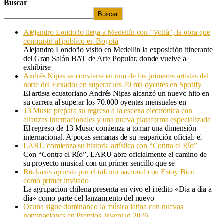
Buscar
Buscar
Alejandro Londoño llega a Medellín con “Voilà”, la obra que
conquistó al público en Bogotá
Alejandro Londoño visitó en Medellín la exposición itinerante
del Gran Salón BAT de Arte Popular, donde vuelve a
exhibirse
Andrés Nipas se convierte en uno de los primeros artistas del
norte del Ecuador en superar los 70 mil oyentes en Spotify
El artista ecuatoriano Andrés Nipas alcanzó un nuevo hito en
su carrera al superar los 70.000 oyentes mensuales en
13 Music prepara su regreso a la escena electrónica con
alianzas internacionales y una nueva plataforma especializada
El regreso de 13 Music comienza a tomar una dimensión
internacional. A pocas semanas de su reaparición oficial, el
LARU comienza su historia artística con “Contra el Río”
Con “Contra el Río”, LARU abre oficialmente el camino de
su proyecto musical con un primer sencillo que se
Rockaxis apuesta por el talento nacional con Estoy Bien
como primer invitado
La agrupación chilena presenta en vivo el inédito «Día a día a
día» como parte del lanzamiento del nuevo
Ozuna sigue dominando la música latina con nuevas
nominaciones en Premios Juventud 2026