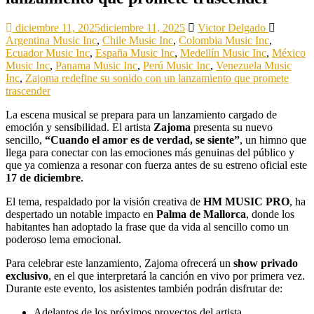
diciembre 11, 2025
diciembre 11, 2025
Victor Delgado
Argentina Music Inc
,
Chile Music Inc
,
Colombia Music Inc
,
Ecuador Music Inc
,
España Music Inc
,
Medellín Music Inc
,
México
Music Inc
,
Panama Music Inc
,
Perú Music Inc
,
Venezuela Music
Inc
,
Zajoma redefine su sonido con un lanzamiento que promete
trascender
La escena musical se prepara para un lanzamiento cargado de
emoción y sensibilidad. El artista
Zajoma
presenta su nuevo
sencillo,
“Cuando el amor es de verdad, se siente”
, un himno que
llega para conectar con las emociones más genuinas del público y
que ya comienza a resonar con fuerza antes de su estreno oficial este
17 de diciembre
.
El tema, respaldado por la visión creativa de
HM MUSIC PRO
, ha
despertado un notable impacto en
Palma de Mallorca
, donde los
habitantes han adoptado la frase que da vida al sencillo como un
poderoso lema emocional.
Para celebrar este lanzamiento, Zajoma ofrecerá un
show privado
exclusivo
, en el que interpretará la canción en vivo por primera vez.
Durante este evento, los asistentes también podrán disfrutar de:
Adelantos de los próximos proyectos del artista.