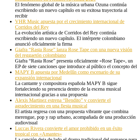
El fenómeno global de la música urbana Ozuna continúa
escribiendo un nuevo capítulo en su exitosa trayectoria al
recibir
VHR Music apuesta por el crecimiento internacional de
Corridos del Rey
La evolución artística de Corridos del Rey continúa
escribiendo un nuevo capítulo. El intérprete colombiano
anunció oficialmente la firma
Giafra “Rasta Rose” lanza Rose Tape con una nueva visión
del reggaetón colombiano
Giafra “Rasta Rose” presenta oficialmente «Rose Tape», un
EP de siete canciones que introduce al público el concepto del
MAPY B apuesta por Medellín como escenario de su
expansión internacional
La cantante y compositora española MAPY B sigue
fortaleciendo su presencia dentro de la escena musical
internacional gracias a una propuesta
Alexis Martinez estrena “Bendito” y convierte el
agradecimiento en una fiesta musical
El artista regresa con una propuesta vibrante que combina
merengue, pop y rap urbano, acompañada de una producción
audiovisual
Luccas Rivera convierte el amor prohibido en un éxito
tropical con «Amantes»
La canción deja de lado el drama tradicional del romance para