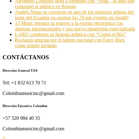
Alejandro Londoño llega a Medellín con “Voilà”, la obra que
conquistó al público en Bogotá
Andrés Nipas se convierte en uno de los primeros artistas del
norte del Ecuador en superar los 70 mil oyentes en Spotify
13 Music prepara su regreso a la escena electrónica con
alianzas internacionales y una nueva plataforma especializada
LARU comienza su historia artística con “Contra el Río”
Rockaxis apuesta por el talento nacional con Estoy Bien
como primer invitado
CONTÁCTANOS
Dirección General USA
Tel: +1 832 613 70 71
Colombiamusicinc@gmail.com
Dirección Ejecutiva Colombia
+57 320 984 40 35
Colombiamusicinc@gmail.com