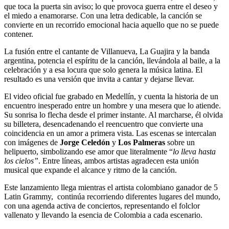
que toca la puerta sin aviso; lo que provoca guerra entre el deseo y
el miedo a enamorarse. Con una letra dedicable, la canción se
convierte en un recorrido emocional hacia aquello que no se puede
contener.
La fusión entre el cantante de Villanueva, La Guajira y la banda
argentina, potencia el espíritu de la canción, llevándola al baile, a la
celebración y a esa locura que solo genera la música latina. El
resultado es una versión que invita a cantar y dejarse llevar.
El video oficial fue grabado en Medellín, y cuenta la historia de un
encuentro inesperado entre un hombre y una mesera que lo atiende.
Su sonrisa lo flecha desde el primer instante. Al marcharse, él olvida
su billetera, desencadenando el reencuentro que convierte una
coincidencia en un amor a primera vista. Las escenas se intercalan
con imágenes de
Jorge Celedón
y
Los Palmeras
sobre un
helipuerto, simbolizando ese amor que literalmente “
lo lleva hasta
los cielos”
. Entre líneas, ambos artistas agradecen esta unión
musical que expande el alcance y ritmo de la canción.
Este lanzamiento llega mientras el artista colombiano ganador de 5
Latin Grammy, continúa recorriendo diferentes lugares del mundo,
con una agenda activa de conciertos, representando el folclor
vallenato y llevando la esencia de Colombia a cada escenario.