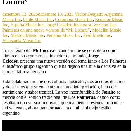
Locura”
diciembre 13, 2025
diciembre 13, 2025
Victor Delgado
Argentina
Music Inc
,
Chile Music Inc
,
Colombia Music Inc
,
Ecuador Music
Inc
,
España Music Inc
,
Jorge Celedón fusiona su voz con Los
Palmeras en una nueva versión de “Mi Locura”
,
Medellín Music
Inc
,
México Music Inc
,
Panama Music Inc
,
Perú Music Inc
,
Venezuela Music Inc
Tras el éxito de
“Mi Locura”
, canción que se consolidó como
himno en sus conciertos alrededor del mundo,
Jorge
Celedón
presenta una nueva versión del tema junto a Los Palmeras,
el histórico grupo argentino que ha dejado una huella decisiva en la
cumbia latinoamericana.
Esta colaboración une dos culturas musicales, dos acentos del amor
y dos estilos que se encuentran en una interpretación, llena de
sentimiento y sabor tropical. La voz inconfundible de
Jorgito
se
mezcla con el sonido tradicional de
Los Palmeras
, dando como
resultado una versión renovada que mantiene la esencia romántica
del vallenato, ahora transformada en cumbia al mejor estilo
argentino.