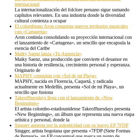
internacional
La internacionalización del folclore peruano sigue sumando
capítulos relevantes. En una industria donde la diversidad
cultural comienza a ocupar
El colombiano Aron conquista nuevos territorios musicales
con «Cartagena»
Aron continúa consolidando su proyección internacional con
el lanzamiento de «Cartagena», un sencillo que encapsula la
esencia del Caribe
Maiky Saenz lanza «Tu Ausencia»
Maiky Saenz, una producción que convierte el desamor en
una historia de resiliencia, crecimiento personal y esperanza.
Originario de
MAPHY conquista con «Sol de mi Playa»
MAPHY, nacida en Florencia, Caquetá, y radicada
actualmente en Medellín, presenta «Sol de mi Playa», un
sencillo que fusiona
Takeofftuesdays llega con el lanzamiento de «New
Beginnings»
El artista colombo-estadounidense Takeofftuesdays presenta
«New Beginnings», un álbum que representa una nueva etapa
artística y personal, donde la
Singger apuesta por la autenticidad con su nuevo EP 7FDP
Singger, artista bogotana que presenta «7FDP (Siete Formas
de Perrear)», un EP conceptual que marca un punto de