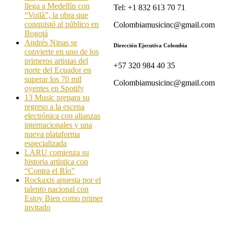
llega a Medellín con
Tel: +1 832 613 70 71
“Voilà”, la obra que
conquistó al público en
Colombiamusicinc@gmail.com
Bogotá
Andrés Nipas se
Dirección Ejecutiva Colombia
convierte en uno de los
primeros artistas del
+57 320 984 40 35
norte del Ecuador en
superar los 70 mil
Colombiamusicinc@gmail.com
oyentes en Spotify
13 Music prepara su
regreso a la escena
electrónica con alianzas
internacionales y una
nueva plataforma
especializada
LARU comienza su
historia artística con
“Contra el Río”
Rockaxis apuesta por el
talento nacional con
Estoy Bien como primer
invitado