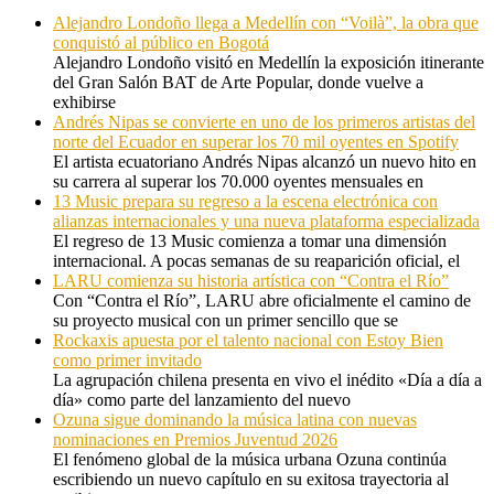
Alejandro Londoño llega a Medellín con “Voilà”, la obra que
conquistó al público en Bogotá
Alejandro Londoño visitó en Medellín la exposición itinerante
del Gran Salón BAT de Arte Popular, donde vuelve a
exhibirse
Andrés Nipas se convierte en uno de los primeros artistas del
norte del Ecuador en superar los 70 mil oyentes en Spotify
El artista ecuatoriano Andrés Nipas alcanzó un nuevo hito en
su carrera al superar los 70.000 oyentes mensuales en
13 Music prepara su regreso a la escena electrónica con
alianzas internacionales y una nueva plataforma especializada
El regreso de 13 Music comienza a tomar una dimensión
internacional. A pocas semanas de su reaparición oficial, el
LARU comienza su historia artística con “Contra el Río”
Con “Contra el Río”, LARU abre oficialmente el camino de
su proyecto musical con un primer sencillo que se
Rockaxis apuesta por el talento nacional con Estoy Bien
como primer invitado
La agrupación chilena presenta en vivo el inédito «Día a día a
día» como parte del lanzamiento del nuevo
Ozuna sigue dominando la música latina con nuevas
nominaciones en Premios Juventud 2026
El fenómeno global de la música urbana Ozuna continúa
escribiendo un nuevo capítulo en su exitosa trayectoria al