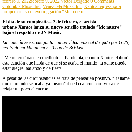
febrero 9, 2022
febrero 9, 2022
Victor Delgado
0 Comments
Colombia Music Inc
,
Venezuela Music Inc
,
Xantos regresa para
romper con su nuevo reggaetón "Me muero"
El día de su cumpleaños, 7 de febrero, el artista
urbano Xantos lanza su nuevo sencillo titulado “Me muero”
bajo el respaldo de JN Music.
La canción se estrena junto con un vídeo musical dirigido por GUS,
realizado en Miami, en el Tucán de Brickell.
“Me muero” nace en medio de la Pandemia, cuando Xantos elaboró
esta canción que habla de que si se acaba el mundo, la gente puede
estar alegre, bailando y de fiesta.
A pesar de las circunstancias se trata de pensar en positivo. “Bailame
que el mundo se acaba ya mismo” dice la canción con vibra de
relajar un poco el cuerpo.