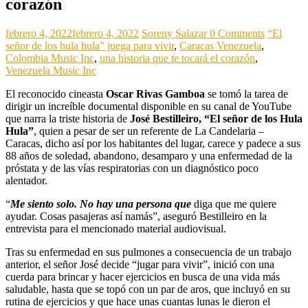
corazón
febrero 4, 2022
febrero 4, 2022
Soreny Salazar
0 Comments
“El
señor de los hula hula” juega para vivir
,
Caracas Venezuela
,
Colombia Music Inc
,
una historia que te tocará el corazón
,
Venezuela Music Inc
El reconocido cineasta
Oscar Rivas Gamboa
se tomó la tarea de
dirigir un increíble documental disponible en su canal de YouTube
que narra la triste historia de
José Bestilleiro, “El señor de los Hula
Hula”
, quien a pesar de ser un referente de La Candelaria –
Caracas, dicho así por los habitantes del lugar, carece y padece a sus
88 años de soledad, abandono, desamparo y una enfermedad de la
próstata y de las vías respiratorias con un diagnóstico poco
alentador.
“
Me siento solo. No hay una persona que
diga que me quiere
ayudar. Cosas pasajeras así namás”, aseguró Bestilleiro en la
entrevista para el mencionado material audiovisual.
Tras su enfermedad en sus pulmones a consecuencia de un trabajo
anterior, el señor José decide “jugar para vivir”, inició con una
cuerda para brincar y hacer ejercicios en busca de una vida más
saludable, hasta que se topó con un par de aros, que incluyó en su
rutina de ejercicios y que hace unas cuantas lunas le dieron el