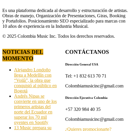
Es una plataforma dedicada al desarrollo y estructuración de artistas.
Obras de manejo, Organización de Presentaciones, Giras, Booking
y Portafolios. Posicionamiento SEO especializado para marcas con
10 años de experiencia en la Industria Musical.
© 2025 Colombia Music Inc. Todos los derechos reservados.
NOTICIAS DEL
CONTÁCTANOS
MOMENTO
Dirección General USA
Alejandro Londoño
llega a Medellín con
Tel: +1 832 613 70 71
“Voilà”, la obra que
conquistó al público en
Colombiamusicinc@gmail.com
Bogotá
Andrés Nipas se
Dirección Ejecutiva Colombia
convierte en uno de los
primeros artistas del
+57 320 984 40 35
norte del Ecuador en
superar los 70 mil
Colombiamusicinc@gmail.com
oyentes en Spotify
13 Music prepara su
¿Quieres promocionarte?