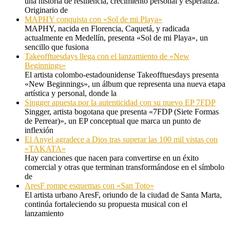
una historia de resiliencia, crecimiento personal y esperanza.
Originario de
MAPHY conquista con «Sol de mi Playa»
MAPHY, nacida en Florencia, Caquetá, y radicada
actualmente en Medellín, presenta «Sol de mi Playa», un
sencillo que fusiona
Takeofftuesdays llega con el lanzamiento de «New
Beginnings»
El artista colombo-estadounidense Takeofftuesdays presenta
«New Beginnings», un álbum que representa una nueva etapa
artística y personal, donde la
Singger apuesta por la autenticidad con su nuevo EP 7FDP
Singger, artista bogotana que presenta «7FDP (Siete Formas
de Perrear)», un EP conceptual que marca un punto de
inflexión
El Anyel agradece a Dios tras superar las 100 mil vistas con
«TAKATA»
Hay canciones que nacen para convertirse en un éxito
comercial y otras que terminan transformándose en el símbolo
de
AresF rompe esquemas con «San Toto»
El artista urbano AresF, oriundo de la ciudad de Santa Marta,
continúa fortaleciendo su propuesta musical con el
lanzamiento