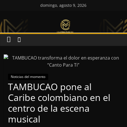
Saltar
domingo, agosto 9, 2026
al
Colombia
contenido
Music
Inc
Colombia
Music
Inc
Noticias del momento
TAMBUCAO pone al
Caribe colombiano en el
centro de la escena
musical