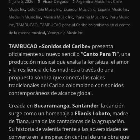
,
julio 6, 2026
Victor Delgado
Argentina Music Inc
Chile
,
,
,
,
Music Inc
Colombia Music Inc
Ecuador Music Inc
España Music Inc
,
,
,
Medellín Music Inc
México Music Inc
Panama Music Inc
Perú Music
,
,
Inc
TAMBUCAO
TAMBUCAO pone al Caribe colombiano en el centro
,
de la escena musical
Venezuela Music Inc
TAMBUCAO «Sonidos del Caribe»
presenta
oficialmente su nuevo sencillo
“Canto Para Ti”
, una
producción musical que exalta la fortaleza, el amor
y la resiliencia de las madres a través de una
propuesta sonora que conecta las raíces
tradicionales del Caribe colombiano con sonidos
contemporáneos de alcance global.
Creada en
Bucaramanga, Santander
, la canción
surge como un homenaje a
Elianis Lobato
, madre
de Tiana, una de las cantadoras de la agrupación.
Su historia de valentía frente a las adversidades se
convierte en la inspiración central de una obra que